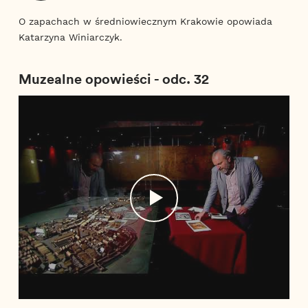
O zapachach w średniowiecznym Krakowie opowiada
Katarzyna Winiarczyk.
Muzealne opowieści - odc. 32