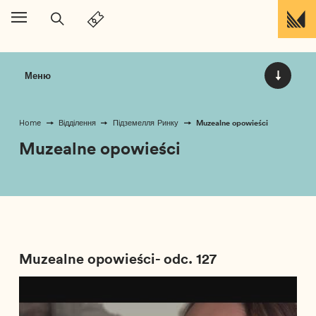
Перейти до вмісту
Меню
Muzealne opowieści
Home
Відділення
Підземелля Ринку
Muzealne opowieści
Muzealne opowieści- odc. 127