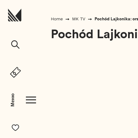
Перейти до вмісту
Pochód Lajkonika: or
Home
MK TV
Pochód Lajkoni
Меню