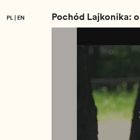
Pochód Lajkonika: o
PL
|
EN