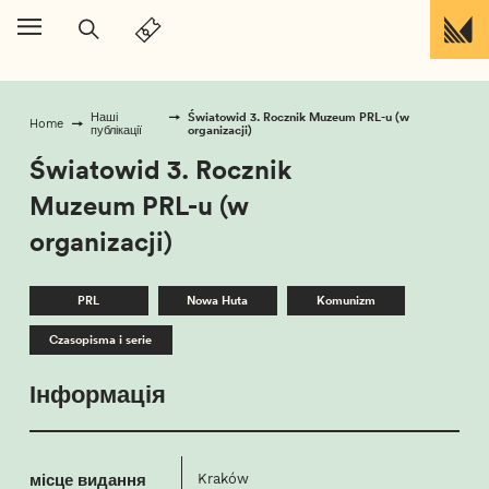
Перейти до вмісту
Światowid 3. Rocznik Muzeum PRL-u (w
Наші
Home
organizacji)
публікації
Światowid 3. Rocznik
Muzeum PRL-u (w
organizacji)
PRL
Nowa Huta
Komunizm
Czasopisma i serie
Інформація
місце видання
Kraków