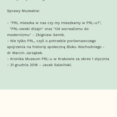
Sprawy Muzealne:
- "PRL mieszka w nas czy my mieszkamy w PRL-u?",
"PRL-owski dizajn" oraz "Od socrealizmu do
modernizmu" - Zbigniew Semik.
- Nie tylko PRL, czyli o potrzebie porównawczego
spojrzenia na historię społeczną Bloku Wschodniego -
dr Marcin Jarząbek.
- Kronika Muzeum PRL-u w Krakowie za okres 1 stycznia
- 31 grudnia 2016 - Jacek Salwiński.