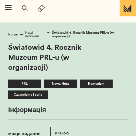
Перейти до вмісту
Światowid 4. Rocznik Muzeum PRL-u (w
Наші
Home
organizacji)
публікації
Światowid 4. Rocznik
Muzeum PRL-u (w
organizacji)
PRL
Nowa Huta
Komunizm
Czasopisma i serie
Інформація
місце видання
Kraków