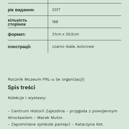
рік видання:
2017
кількість
188
сторінок
формат:
21cm x 26,5cm
ілюстрації:
czarno-białe, kolorowe
Rocznik Muzeum PRL-u (w organizacji)
Spis treści
Kolekcje i wystawy:
- Centrum Historii Zajezdnia - przygoda z powojennym
Wrocławiem - Marek Mutor.
- Zapomniane symbole pamięci - Katarzyna Kot.