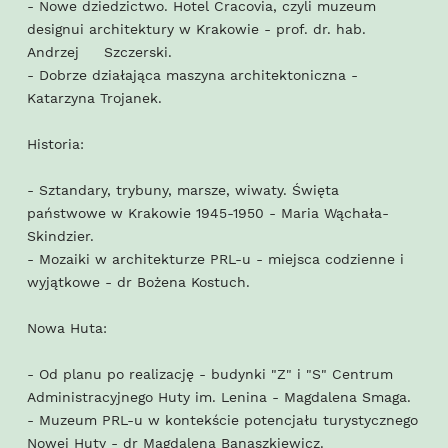
- Nowe dziedzictwo. Hotel Cracovia, czyli muzeum
designui architektury w Krakowie - prof. dr. hab.
Andrzej Szczerski.
- Dobrze działająca maszyna architektoniczna -
Katarzyna Trojanek.
Historia:
- Sztandary, trybuny, marsze, wiwaty. Święta
państwowe w Krakowie 1945-1950 - Maria Wąchała-
Skindzier.
- Mozaiki w architekturze PRL-u - miejsca codzienne i
wyjątkowe - dr Bożena Kostuch.
Nowa Huta:
- Od planu po realizację - budynki "Z" i "S" Centrum
Administracyjnego Huty im. Lenina - Magdalena Smaga.
- Muzeum PRL-u w kontekście potencjału turystycznego
Nowej Huty - dr Magdalena Banaszkiewicz.