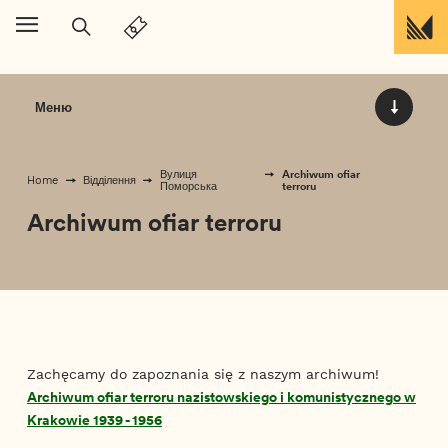
Перейти до вмісту
Меню
Archiwum ofiar
Вулиця
Home
Відділення
terroru
Поморська
Archiwum ofiar terroru
Zachęcamy do zapoznania się z naszym archiwum!
Archiwum ofiar terroru nazistowskiego i komunistycznego w
Krakowie 1939 - 1956