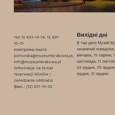
Вихідні дні
тел
12 633-14-14
,
12 631-
В такі дати Музей б
10-01
зачинений понеділок,
електронна пошта
вівторок, 15 серпня, 1
pomorska@muzeumkrakowa.pl
,
листопада, 11 листоп
info@muzeumkrakowa.pl
24 грудня, 25 грудня
(informacje na temat
грудня, 31 грудня.
rezerwacji biletów i
zwiedzania oddziału)
факс.:
(12) 631-10-02