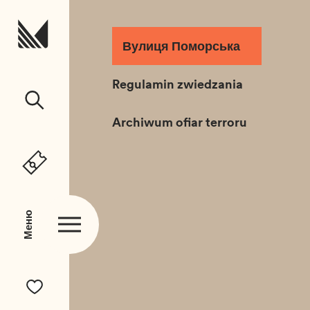
Перейти до вмісту
Вулиця Поморська
Regulamin zwiedzania
Archiwum ofiar terroru
Меню