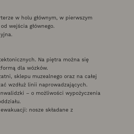
arterze w holu głównym, w pierwszym
 od wejścia głównego.
yjna.
tektonicznych. Na piętra można się
tformą dla wózków.
atni, sklepu muzealnego oraz na całej
zać wzdłuż linii naprowadzających.
inwalidzki – o możliwości wypożyczenia
oddziału.
ewakuacji: nosze składane z