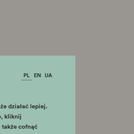
PL
EN
UA
e działać lepiej.
 kliknij
 także cofnąć