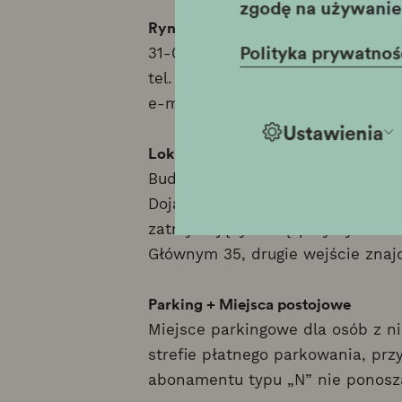
zgodę na używanie 
Rynek Główny 35 (wejście od ul. Sz
Polityka prywatnoś
31-011 Kraków
tel. (+48) 12 619-23-35
e-mail:
krzysztofory@muzeumkra
Ustawienia
Lokalizacja i dojazd
Budynek zlokalizowany jest na 
Dojazd możliwy jest wszystkimi 
zatrzymującymi się przy Rynku. W
Głównym 35, drugie wejście znajd
Parking + Miejsca postojowe
Miejsce parkingowe dla osób z n
strefie płatnego parkowania, prz
abonamentu typu „N” nie ponosz