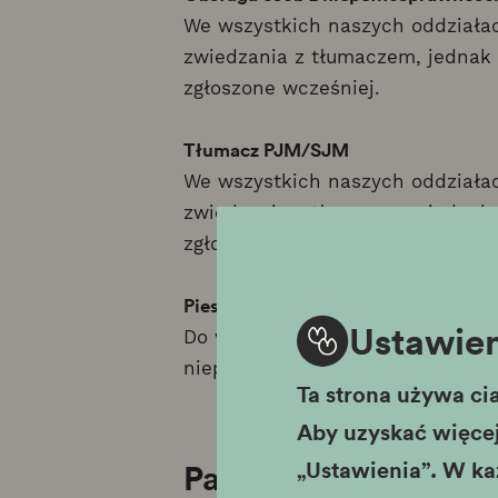
We wszystkich naszych oddziałac
zwiedzania z tłumaczem, jednak 
zgłoszone wcześniej.
Tłumacz PJM/SJM
We wszystkich naszych oddziałac
zwiedzania z tłumaczem, jednak 
zgłoszone wcześniej.
Pies asystujący
Ustawien
Do wszystkich naszych oddziałó
niepełnosprawnościami razem z 
Ta strona używa cia
Aby uzyskać więcej 
„Ustawienia”. W ka
Pałac Krzysztofory