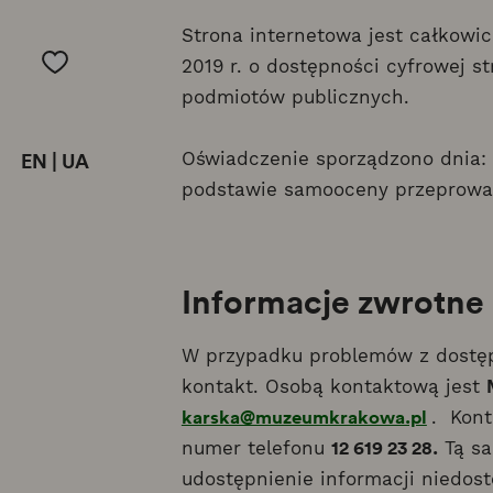
Strona internetowa jest całkowic
2019 r. o dostępności cyfrowej s
podmiotów publicznych.
Oświadczenie sporządzono dnia: 
EN
|
UA
podstawie samooceny przeprowad
Informacje zwrotne
W przypadku problemów z dostęp
kontakt. Osobą kontaktową jest
karska@muzeumkrakowa.pl
. Kont
12 619 23 28.
numer telefonu
Tą sa
udostępnienie informacji niedost