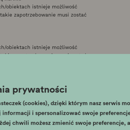
h/obiektach istnieje możliwość
takie zapotrzebowanie musi zostać
h/obiektach istnieje możliwość
takie zapotrzebowanie musi zostać
ia prywatności
w/obiektów zapraszamy osoby z
psami asystującymi.
steczek (cookies), dzięki którym nasz serwis moż
informacji i spersonalizować swoje preferencje,
żdej chwili możesz zmienić swoje preferencje, a