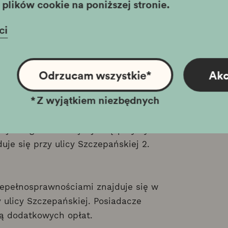
plików cookie na poniższej stronie.
czepańskiej 2), 31-011 Kraków
ci
kowa.pl
Odrzucam wszystkie
*
Akc
*
Z wyjątkiem niezbędnych
Rynku Głównym w Krakowie.
liniami tramwajowymi oraz autobusowymi
ejście główne znajduje się przy Rynku
uje się przy ulicy Szczepańskiej 2.
iepełnosprawnościami znajduje się w
y ulicy Szczepańskiej. Posiadacze
ą dodatkowych opłat.