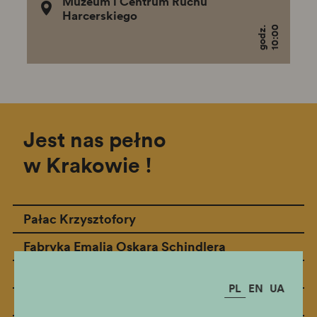
Muzeum i Centrum Ruchu
Harcerskiego
10:00
godz.
Jest nas pełno
w Krakowie !
Pałac Krzysztofory
Pomiń oddziały
Fabryka Emalia Oskara Schindlera
Rynek Podziemny
PL
EN
UA
Wieża Ratuszowa