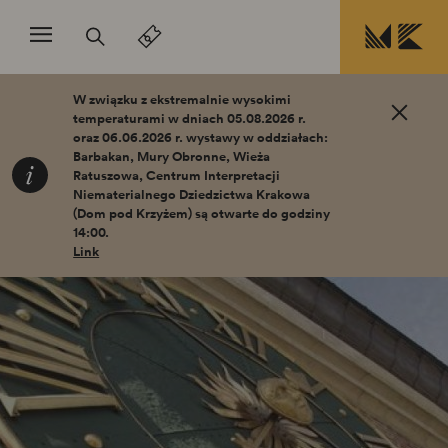
Przejdź do treści
W związku z ekstremalnie wysokimi
temperaturami w dniach 05.08.2026 r.
oraz 06.06.2026 r. wystawy w oddziałach:
Barbakan, Mury Obronne, Wieża
Ratuszowa, Centrum Interpretacji
Niematerialnego Dziedzictwa Krakowa
(Dom pod Krzyżem) są otwarte do godziny
14:00.
Link
Strona
główna
Muzeum
Krakowa