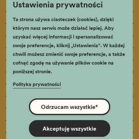
Ustawienia prywatności
Barbakan
Mury Obronne
Ta strona używa ciasteczek (cookies), dzięki
którym nasz serwis może działać lepiej. Aby
Stara Synagoga
uzyskać więcej informacji i spersonalizować
Apteka pod Orłem
swoje preferencje, kliknij „Ustawienia”. W każdej
Ulica Pomorska
chwili możesz zmienić swoje preferencje, a także
cofnąć zgodę na używanie plików cookie na
Thesaurus Cracoviensis
poniższej stronie.
Rydlówka
Polityka prywatności
Muzeum Podgórza
Muzeum i Centrum Ruchu Harcerskiego
Odrzucam wszystkie
*
Muzeum Nowej Huty
Podziemna Nowa Huta - os. Szkolne 37
Akceptuję wszystkie
Podziemna Nowa Huta - os. Szkolne 22