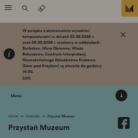
Przejdź do treści
W związku z ekstremalnie wysokimi
temperaturami w dniach 05.08.2026 r.
oraz 06.08.2026 r. wystawy w oddziałach:
Barbakan, Mury Obronne, Wieża
Ratuszowa, Centrum Interpretacji
Niematerialnego Dziedzictwa Krakowa
(Dom pod Krzyżem) są otwarte do godziny
14:00.
Link
Menu
Przystań Muzeum
Home
Oddziały
Przystań Muzeum