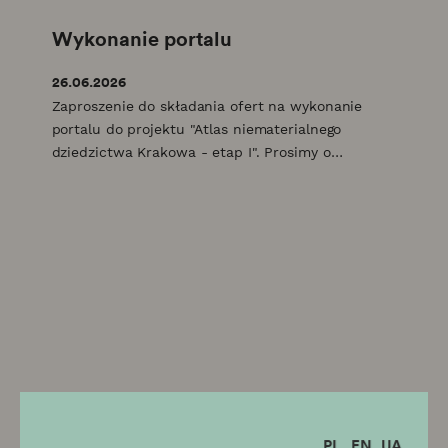
Wykonanie portalu
26.06.2026
Zaproszenie do składania ofert na wykonanie
portalu do projektu "Atlas niematerialnego
dziedzictwa Krakowa - etap I". Prosimy o
zapoznanie się z załączonymi dokumentami.
PL
EN
UA