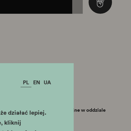
PL
EN
UA
 okupacji 1939-1945
skara Schindlera, Wizyty studyjne w oddziale
e działać lepiej.
 Oskara Schindlera
 kliknij