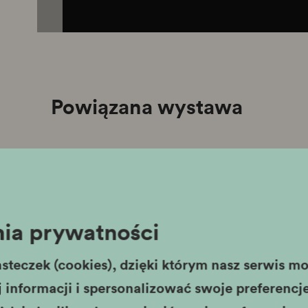
Powiązana wystawa
Wystawa stała
ia prywatności
Kraków - czas
Fabryka Emalia O
steczek (cookies), dzięki którym nasz serwis moż
Fabryka „Emalia”
informacji i spersonalizować swoje preferencje,