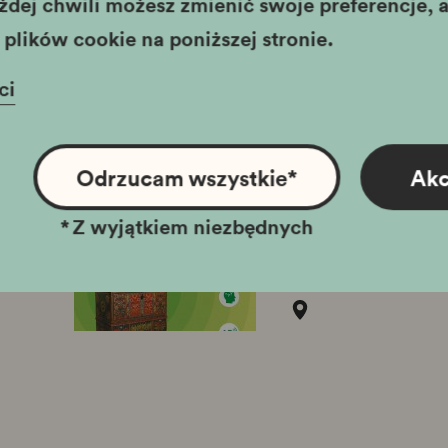
żdej chwili możesz zmienić swoje preferencje, a
Wystawa stała
plików cookie na poniższej stronie.
Apteka Tadeu
krakowskim
ci
Apteka pod Orłe
pod Orłem Tadeu
Odrzucam wszystkie
*
Akc
Wystawa stała
*
Z wyjątkiem niezbędnych
Dostępne muz