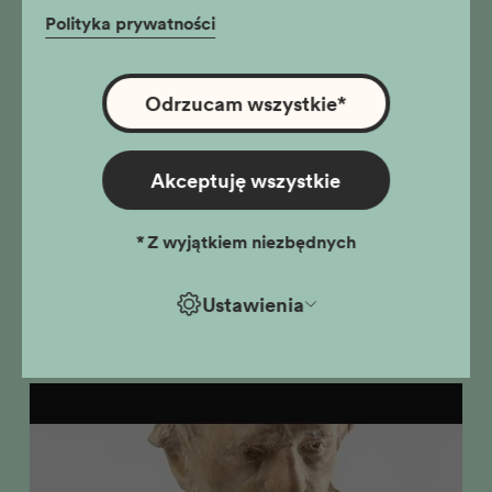
Polityka prywatności
Odrzucam wszystkie
*
Tytuł: Dzwon z kaplicy cmentarnej na Rakowicach
Wytwórca: nieznany
Akceptuję wszystkie
Miejsce, czas powstania: Kraków, 1862
Materiał, technika: odlew, mosiądz
Własność: Muzeum Krakowa
*
Z wyjątkiem niezbędnych
Autor tekstów: Bartosz Heksel
Ustawienia
"Popiersie Ambrożego Grabowskiego"