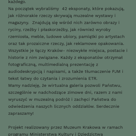
każdego.
Na początek wybraliśmy 42 eksponaty, które pokazują,
jak różnorakie rzeczy skrywają muzealne wystawy i
magazyny. Znajdują się wśród nich zarówno obrazy i
ryciny, rzeźby i płaskorzeźby, jak również wyroby
rzemiosła, meble, ludowe ubiory, pamiątki po artystach
oraz tak prozaiczne rzeczy, jak reklamowe opakowania.
Wszystkie je łączy Kraków- niezwykłe miejsca, postacie i
historie z nim związane. Każdy z eksponatów otrzymał
fotograficzną, multimedialną prezentację z
audiodeskrypcją i napisami, a także tłumaczenie PJM i
tekst łatwy do czytania i zrozumienia ETR.
Mamy nadzieję, że wirtualna galeria pozwoli Państwu,
szczególnie w nadchodzące zimowe dni, razem z nami
wyruszyć w muzealną podróż i zachęci Państwa do
odwiedzenia naszych licznych oddziałów. Serdecznie
zapraszamy!
Projekt realizowany przez Muzeum Krakowa w ramach
programu Ministerstwa Kultury i Dziedzictwa