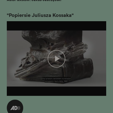
"Popiersie Juliusza Kossaka"