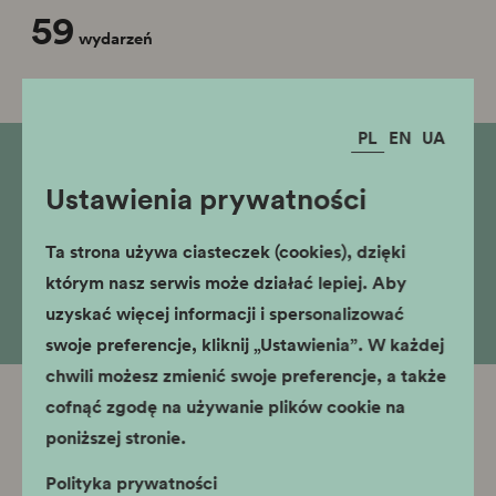
59
wydarzeń
PL
EN
UA
Brak wyników dla podanych kryteriów
Ustawienia prywatności
wyszukiwania
1
...
Ta strona używa ciasteczek (cookies), dzięki
którym nasz serwis może działać lepiej. Aby
uzyskać więcej informacji i spersonalizować
swoje preferencje, kliknij „Ustawienia”. W każdej
chwili możesz zmienić swoje preferencje, a także
cofnąć zgodę na używanie plików cookie na
poniższej stronie.
Polityka prywatności