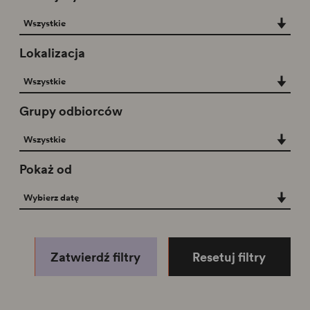
Rodzaj wydarzeń
Wszystkie
Lokalizacja
Lokalizacja
Wszystkie
Grupy odbiorców
Grupy odbiorców
Wszystkie
Pokaż od
Pokaż od
Wybierz datę
Zatwierdź filtry
Resetuj filtry