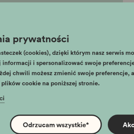
ia prywatności
steczek (cookies), dzięki którym nasz serwis moż
informacji i spersonalizować swoje preferencje,
żdej chwili możesz zmienić swoje preferencje, a
plików cookie na poniższej stronie.
ci
Odrzucam wszystkie
*
Akc