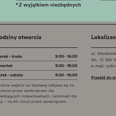
*
Z wyjątkiem niezbędnych
odziny otwarcia
Lokalizac
ul. Włodzimi
orek - środa
9:00 - 16:00
tel..
12 265 1
wartek
9:00 - 18:00
e-mail:
rydl
ątek - sobota
9:00 - 16:00
Przejdź do s
tatnie wejście na Wystawę odbywa się na
 minut przed zamknięciem dla
iedzających indywidualnych, natomiast dla
up – na 60 minut przed zamknięciem.