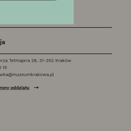
ja
erza Tetmajera 28, 31-352 Kraków
0 15
owka@muzeumkrakowa.pl
trony oddziału