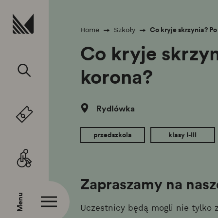
Przejdź do treści
Co kryje skrzynia? Po
Home
Szkoły
Co kryje skrzy
korona?
Rydlówka
przedszkola
klasy I-III
Zapraszamy na nasze
Menu
Uczestnicy będą mogli nie tylko 