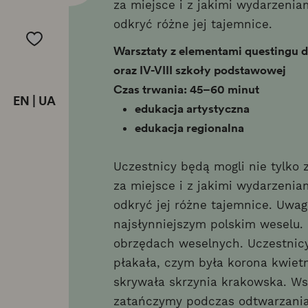
za miejsce i z jakimi wydarzenia
odkryć różne jej tajemnice.
Warsztaty z elementami questingu dla
oraz IV-VIII szkoły podstawowej
Czas trwania: 45–60 minut
EN
|
UA
edukacja artystyczna
edukacja regionalna
Uczestnicy będą mogli nie tylko 
za miejsce i z jakimi wydarzenia
odkryć jej różne tajemnice. Uwag
najsłynniejszym polskim weselu.
obrzędach weselnych. Uczestnicy
płakała, czym była korona kwiet
skrywała skrzynia krakowska. W
zatańczymy podczas odtwarzani