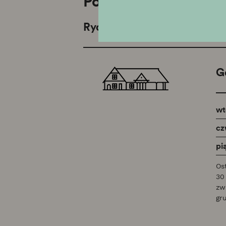
Powiązane oddziały
Rydlówka
G
wt
cz
pi
Os
30
zw
gr