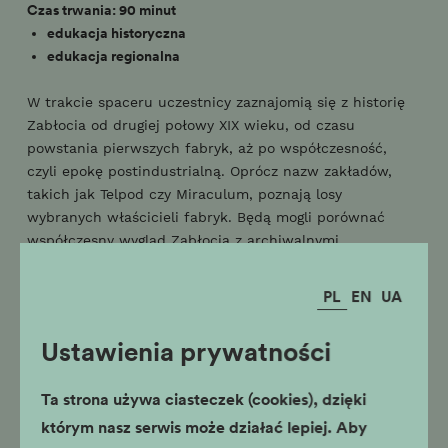
Czas trwania: 90 minut
edukacja historyczna
edukacja regionalna
W trakcie spaceru uczestnicy zaznajomią się z historię
Zabłocia od drugiej połowy XIX wieku, od czasu
powstania pierwszych fabryk, aż po współczesność,
czyli epokę postindustrialną. Oprócz nazw zakładów,
takich jak Telpod czy Miraculum, poznają losy
wybranych właścicieli fabryk. Będą mogli porównać
współczesny wygląd Zabłocia z archiwalnymi
fotografiami. Centralnym punktem spaceru jest ulica
Lipowa i fabryka kierowana niegdyś przez Oskara
PL
EN
UA
Schindlera. Uczestnicy spaceru usłyszą historię
uratowanych dzięki Schindlerowi Żydów, odnajdą
Ustawienia prywatności
pozostałości po historycznej Deutsche Emailwarenfabrik
oraz miejsca upamiętniające alianckich lotników, którzy
Ta strona używa ciasteczek (cookies), dzięki
zginęli, niosąc pomoc walczącej Warszawie.
którym nasz serwis może działać lepiej. Aby