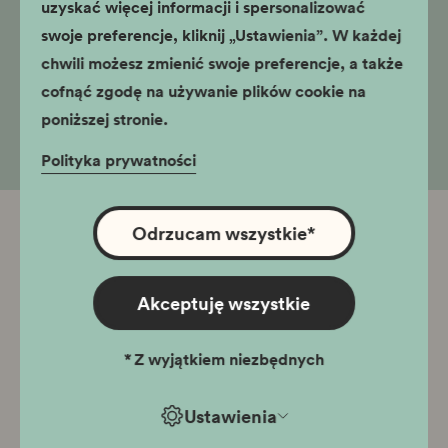
uzyskać więcej informacji i spersonalizować
Słowa kluczowe:
swoje preferencje, kliknij „Ustawienia”. W każdej
Zabłocie, Oskar Schindler, dziedzictwo architektoniczne
chwili możesz zmienić swoje preferencje, a także
miasta w XIX, XX i XXI wieku, industrializacja, dzielnice
cofnąć zgodę na używanie plików cookie na
postindustrialne
poniższej stronie.
Polityka prywatności
Odrzucam wszystkie
*
Powiązane oddziały
Fabryka Emalia Oskara Schindlera
Akceptuję wszystkie
*
Z wyjątkiem niezbędnych
Ustawienia