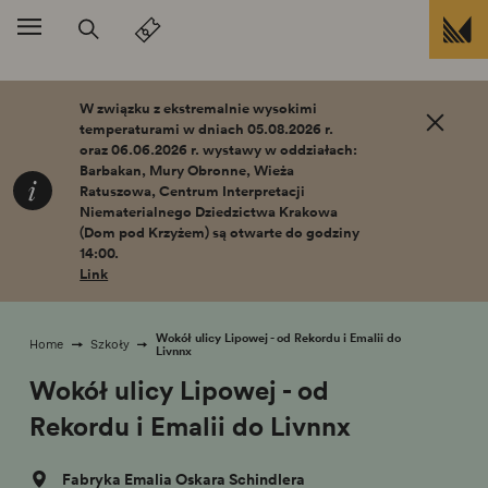
Przejdź do treści
W związku z ekstremalnie wysokimi
temperaturami w dniach 05.08.2026 r.
oraz 06.06.2026 r. wystawy w oddziałach:
Barbakan, Mury Obronne, Wieża
Ratuszowa, Centrum Interpretacji
Niematerialnego Dziedzictwa Krakowa
(Dom pod Krzyżem) są otwarte do godziny
14:00.
Link
Wokół ulicy Lipowej - od Rekordu i Emalii do
Home
Szkoły
Livnnx
Wokół ulicy Lipowej - od
Rekordu i Emalii do Livnnx
Fabryka Emalia Oskara Schindlera