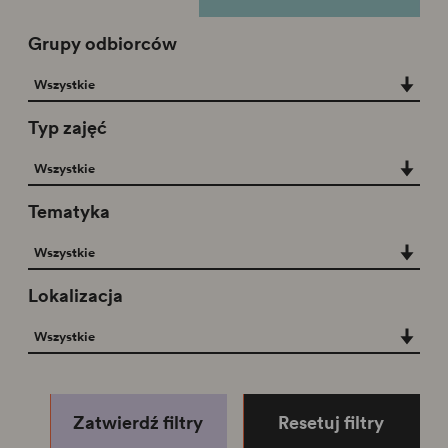
Grupy odbiorców
Grupy odbiorców
Wszystkie
Typ zajęć
Typ zajęć
Wszystkie
Tematyka
Tematyka
Wszystkie
Lokalizacja
Lokalizacja
Wszystkie
Zatwierdź filtry
Resetuj filtry