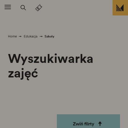
Przejdź do treści
Szkoły
Home
Edukacja
Wyszukiwarka
zajęć
Zwiń filrty