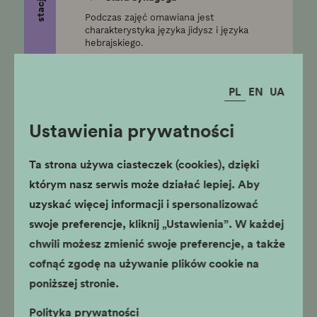
Podczas zajęć omawiana jest
charakterystyka języka jidysz i języka
hebrajskiego.
szkoły ponadpodstawowe,
klasy VII-VIII
PL
EN
UA
Historia Żydów w Polsce
Ustawienia prywatności
- obrazki z historii
Ta strona używa ciasteczek (cookies), dzięki
stacjonarne
Stara Synagoga
którym nasz serwis może działać lepiej. Aby
uzyskać więcej informacji i spersonalizować
Podczas lekcji omawiane są
następujące zagadnienia: przyczyny
swoje preferencje, kliknij „Ustawienia”. W każdej
pojawienia się osadnictwa Żydów w
Polsce.
chwili możesz zmienić swoje preferencje, a także
szkoły ponadpodstawowe,
cofnąć zgodę na używanie plików cookie na
klasy VII-VIII
poniższej stronie.
Polityka prywatności