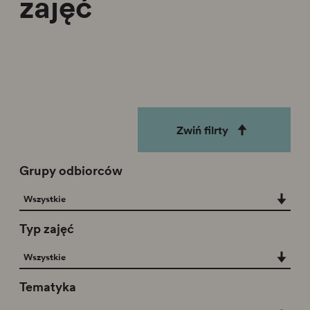
zajęć
Zwiń filrty
Grupy odbiorców
Grupy odbiorców
Wszystkie
Typ zajęć
Typ zajęć
Wszystkie
Tematyka