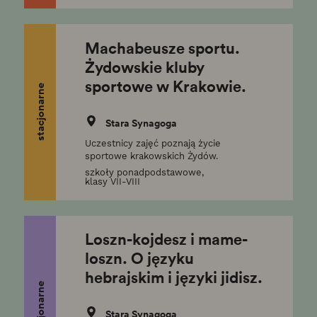
Machabeusze sportu.
Żydowskie kluby
sportowe w Krakowie.
stacjonarne
Stara Synagoga
Uczestnicy zajęć poznają życie
sportowe krakowskich Żydów.
szkoły ponadpodstawowe,
klasy VII-VIII
Loszn-kojdesz i mame-
loszn. O języku
hebrajskim i języki jidisz.
stacjonarne
Stara Synagoga