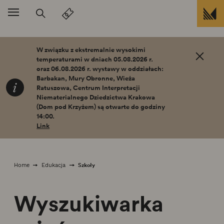
Przejdź do treści
W związku z ekstremalnie wysokimi
temperaturami w dniach 05.08.2026 r.
oraz 06.08.2026 r. wystawy w oddziałach:
Barbakan, Mury Obronne, Wieża
Ratuszowa, Centrum Interpretacji
Niematerialnego Dziedzictwa Krakowa
(Dom pod Krzyżem) są otwarte do godziny
14:00.
Link
Szkoły
Home
Edukacja
Wyszukiwarka