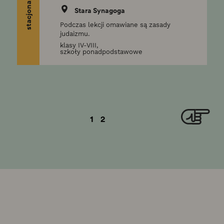
stacjonarne
Stara Synagoga
Podczas lekcji omawiane są zasady
judaizmu.
klasy IV-VIII,
szkoły ponadpodstawowe
1
2