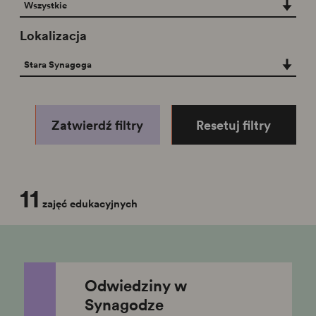
Tematyka
Wszystkie
Lokalizacja
Lokalizacja
Stara Synagoga
Zatwierdź filtry
Resetuj filtry
11
zajęć edukacyjnych
Odwiedziny w
Synagodze