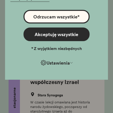
Judaizm - podstawy
religii narodowej Żydów
Odrzucam wszystkie
*
stacjonarne
Stara Synagoga
Lekcja wprowadza uczniów w świat
Akceptuję wszystkie
monoteistycznej religii narodowej
Żydów.
szkoły ponadpodstawowe,
*
Z wyjątkiem niezbędnych
klasy VII-VIII
Ustawienia
Ziemia obiecana.
Starożytny Izrael a
współczesny Izrael
stacjonarne
Stara Synagoga
W czasie lekcji omawiana jest historia
narodu żydowskiego, począwszy od
starożytnego Izraela aż do