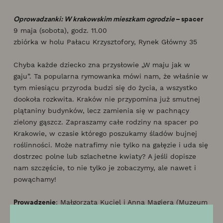
Oprowadzanki: W krakowskim mieszkam ogrodzie
– spacer
9 maja (sobota), godz. 11.00
zbiórka w holu Pałacu Krzysztofory, Rynek Główny 35
Chyba każde dziecko zna przysłowie „W maju jak w
gaju”. Ta popularna rymowanka mówi nam, że właśnie w
tym miesiącu przyroda budzi się do życia, a wszystko
dookoła rozkwita. Kraków nie przypomina już smutnej
plątaniny budynków, lecz zamienia się w pachnący
zielony gąszcz. Zapraszamy całe rodziny na spacer po
Krakowie, w czasie którego poszukamy śladów bujnej
roślinności. Może natrafimy nie tylko na gałęzie i uda się
dostrzec polne lub szlachetne kwiaty? A jeśli dopisze
nam szczęście, to nie tylko je zobaczymy, ale nawet i
powąchamy!
Prowadzenie
: Małgorzata Kuciel i Anna Magiera (Muzeum
Krakowa)