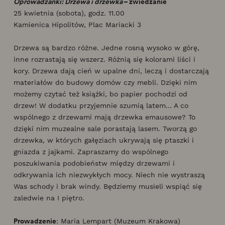
Oprowadzanki: Drzewa i drzewka
– zwiedzanie
25 kwietnia (sobota), godz. 11.00
Kamienica Hipolitów, Plac Mariacki 3
Drzewa są bardzo różne. Jedne rosną wysoko w górę,
inne rozrastają się wszerz. Różnią się kolorami liści i
kory. Drzewa dają cień w upalne dni, leczą i dostarczają
materiałów do budowy domów czy mebli. Dzięki nim
możemy czytać też książki, bo papier pochodzi od
drzew! W dodatku przyjemnie szumią latem… A co
wspólnego z drzewami mają drzewka emausowe? To
dzięki nim muzealne sale porastają lasem. Tworzą go
drzewka, w których gałęziach ukrywają się ptaszki i
gniazda z jajkami. Zapraszamy do wspólnego
poszukiwania podobieństw między drzewami i
odkrywania ich niezwykłych mocy. Niech nie wystraszą
Was schody i brak windy. Będziemy musieli wspiąć się
zaledwie na I piętro.
Prowadzenie
: Maria Lempart (Muzeum Krakowa)