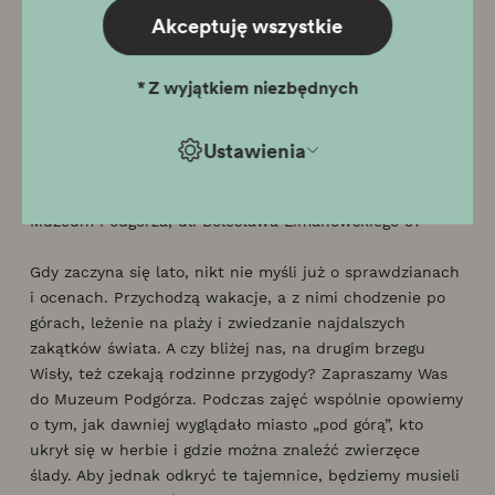
znaleźć odpowiedź na ważne pytanie – co w Krakowie
Akceptuję wszystkie
piszczy i dzwoni?
*
Z wyjątkiem niezbędnych
Prowadzenie
: Katarzyna Kucharska (Muzeum Krakowa)
Oprowadzanki: Podgórskie przywitanie lata
– zwiedzanie
Ustawienia
połączone ze spacerem
21 czerwca (niedziela), godz. 11.00
Muzeum Podgórza, ul. Bolesława Limanowskiego 51
Gdy zaczyna się lato, nikt nie myśli już o sprawdzianach
i ocenach. Przychodzą wakacje, a z nimi chodzenie po
górach, leżenie na plaży i zwiedzanie najdalszych
zakątków świata. A czy bliżej nas, na drugim brzegu
Wisły, też czekają rodzinne przygody? Zapraszamy Was
do Muzeum Podgórza. Podczas zajęć wspólnie opowiemy
o tym, jak dawniej wyglądało miasto „pod górą”, kto
ukrył się w herbie i gdzie można znaleźć zwierzęce
ślady. Aby jednak odkryć te tajemnice, będziemy musieli