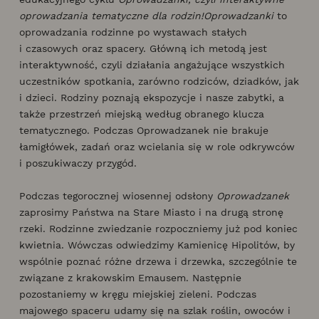
oprowadzania tematyczne dla rodzin!
Oprowadzanki
to
oprowadzania rodzinne po wystawach stałych
i czasowych oraz spacery. Główną ich metodą jest
interaktywność, czyli działania angażujące wszystkich
uczestników spotkania, zarówno rodziców, dziadków, jak
i dzieci. Rodziny poznają ekspozycje i nasze zabytki, a
także przestrzeń miejską według obranego klucza
tematycznego. Podczas Oprowadzanek nie brakuje
łamigłówek, zadań oraz wcielania się w role odkrywców
i poszukiwaczy przygód.
Podczas tegorocznej wiosennej odsłony
Oprowadzanek
zaprosimy Państwa na Stare Miasto i na drugą stronę
rzeki. Rodzinne zwiedzanie rozpoczniemy już pod koniec
kwietnia. Wówczas odwiedzimy Kamienicę Hipolitów, by
wspólnie poznać różne drzewa i drzewka, szczególnie te
związane z krakowskim Emausem. Następnie
pozostaniemy w kręgu miejskiej zieleni. Podczas
majowego spaceru udamy się na szlak roślin, owoców i