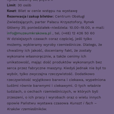
Limit
: 30 osób
Koszt
: Bilet w cenie wstępu na wystawę
Rezerwacja i zakup biletów:
Centrum Obsługi
Zwiedzających, parter Pałacu Krzysztofory, Rynek
Główny 35; poniedziałek–niedziela: 10.00–19.00, e-mail:
info@muzeumkrakowa.pl
, tel. (+48) 12 426 50 60
W dzisiejszych czasach coraz częściej, jeśli tylko
możemy, wybieramy wyroby rzemieślnicze. Dlatego, że
chwalimy ich jakość, doceniamy fakt, że zostały
wykonane własnoręcznie, a także cenimy ich
unikatowość, mając dość produktów wykonanych bez
serca przez fabryczne maszyny. Kiedyś jednak nie był to
wybór, tylko zwyczajna rzeczywistość. Dodatkowo
rzeczywistość wyjątkowo barwna i ciekawa, wypełniona
ludźmi równie barwnymi i ciekawymi. O tych właśnie
ludziach, o cechach rzemieślniczych, w których byli
zrzeszeni, o ich pracy i wyrobach oraz o wielu innych
opowie Państwu wystawa czasowa
Kunszt i fach –
Kraków rzemieślników.