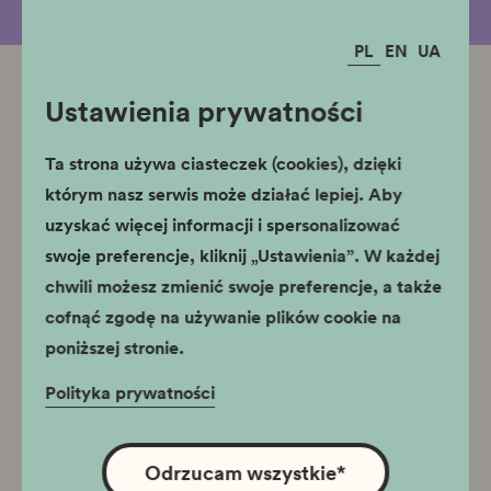
PL
EN
UA
Ustawienia prywatności
Powiązane oddziały
Pałac Krzysztofory
Ta strona używa ciasteczek (cookies), dzięki
którym nasz serwis może działać lepiej. Aby
uzyskać więcej informacji i spersonalizować
swoje preferencje, kliknij „Ustawienia”. W każdej
chwili możesz zmienić swoje preferencje, a także
cofnąć zgodę na używanie plików cookie na
poniższej stronie.
Godziny otwarcia
Polityka prywatności
Wystawa stała: wtorek - niedziela
10:00 - 18:00
Odrzucam wszystkie
*