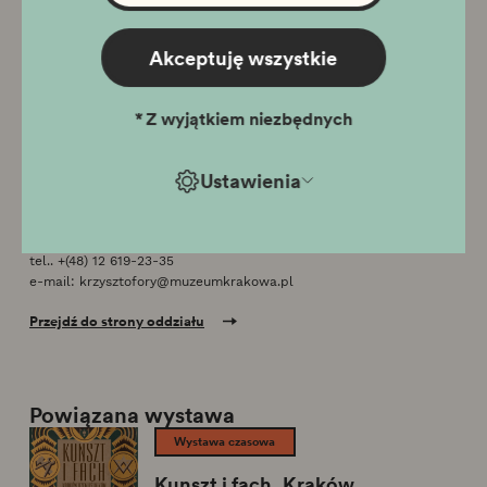
Ostatnie wejście dla zwiedzających indywidualnych o godz.
17.00, dla grup zorganizowanych o godz. 16:45.
31 grudnia Sylwester: wystawa stała 10:00 - 15:00, wystawa
Akceptuję wszystkie
szopek 9:00 - 15:00
26 grudnia Oddział czynny w godzinach 10:00 - 18:00
*
Z wyjątkiem niezbędnych
Ustawienia
Lokalizacja
Rynek Główny 35, 31-011 Kraków
tel..
+(48) 12 619-23-35
e-mail:
krzysztofory@muzeumkrakowa.pl
Przejdź do strony oddziału
Powiązana wystawa
Wystawa czasowa
Kunszt i fach. Kraków