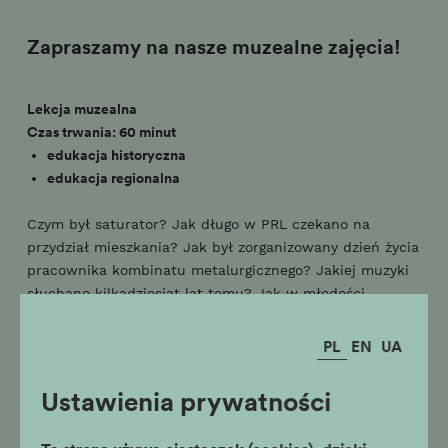
Zapraszamy na nasze muzealne zajęcia!
Lekcja muzealna
Czas trwania: 60 minut
edukacja historyczna
edukacja regionalna
Czym był saturator? Jak długo w PRL czekano na
przydział mieszkania? Jak był zorganizowany dzień życia
pracownika kombinatu metalurgicznego? Jakiej muzyki
słuchano kilkadziesiąt lat temu? Jak w młodości
ubierali się nasi dziadkowie i rodzice? Dokąd i na jakie
filmy Nowohucianie chodzili do kina? Na te i inne
PL
EN
UA
pytania odpowiemy podczas multimedialnej lekcji w
muzeum.
Ustawienia prywatności
Słowa kluczowe