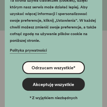
Ta strona używa ciasteczek (cookies), dzięki
którym nasz serwis może działać lepiej. Aby
życie codzienne w PRL
uzyskać więcej informacji i spersonalizować
swoje preferencje, kliknij „Ustawienia”. W każdej
chwili możesz zmienić swoje preferencje, a także
cofnąć zgodę na używanie plików cookie na
poniższej stronie.
Powiązane oddziały
Polityka prywatności
Budynek dawnego kina Światowid obecnie
jest w remoncie. Muzeum Nowej Huty nadal
prowadzi działalność, o której informacje
Odrzucam wszystkie
*
można znaleźć poniżej. Zajęcia edukacyjne
prowadzimy na os. Szkolnym 22.
Akceptuję wszystkie
*
Z wyjątkiem niezbędnych