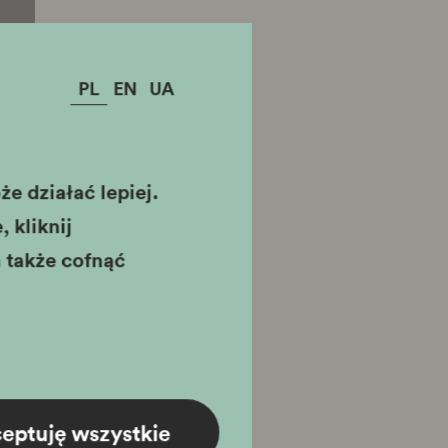
PL
EN
UA
e działać lepiej.
 kliknij
 także cofnąć
eptuję wszystkie