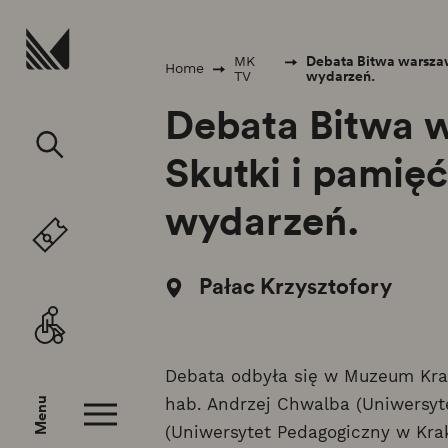
Przejdź do treści
Debata Bitwa warszaws
MK
Home
wydarzeń.
TV
Debata Bitwa w
Skutki i pamięć
wydarzeń.
Pałac Krzysztofory
Debata odbyła się w Muzeum Krako
hab. Andrzej Chwalba (Uniwersytet
Menu
(Uniwersytet Pedagogiczny w Kra