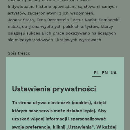
Indywidualne historie opowiadane są słowami samych
artystów, zaczerpniętymi z ich wspomnień.
Jonasz Stern, Erna Rosenstein i Artur Nacht-Samborski
należą do grona wybitnych polskich artystów, którzy
osiągnęli sukces a ich prace pokazywano na liczących
się międzynarodowych i krajowych wystawach.
Spis treści:
Przedmowa: Michał Niezabitowski
PL
EN
UA
Wstęp
Losy Żydów w Generalnym Gubernatorstwie
Ustawienia prywatności
Jonasz Stern
Erna RosensteinArtur Nacht-Samborski
Ratowanie Żydów
Ta strona używa ciasteczek (cookies), dzięki
Ludzie dobrej woli
którym nasz serwis może działać lepiej. Aby
Spis ilustracji
uzyskać więcej informacji i spersonalizować
Wybór bibliografii
swoje preferencje, kliknij „Ustawienia”. W każdej
Wykaz prac na stanie