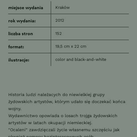
miejsce wydania
Kraków
rok wydania:
2012
liczba stron
152
format:
19,5 cm x 22 cm
ilustracje:
color and black-and-white
Historia ludzi należacych do niewielkiej grupy
żydowskich artystów, którym udało się doczekać końca
wojny.
Wydawnictwo opowiada o losach trojga żydowskich
artystów w latach okupacji niemieckiej.
"Ocaleni" zawdzięczali życie własnemu szczęściu jak
również pomocy bezinteresownych osób.