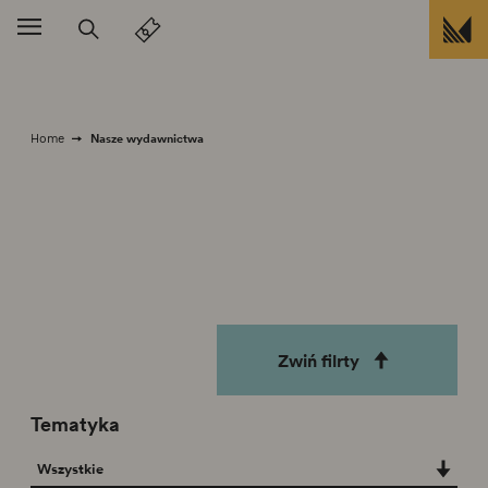
Przejdź do treści
Nasze wydawnictwa
Home
Zwiń filrty
Tematyka
Tematyka
Wszystkie