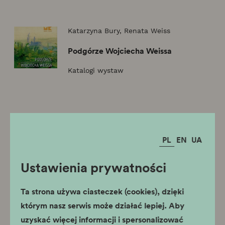
Katarzyna Bury, Renata Weiss
Podgórze Wojciecha Weissa
Katalogi wystaw
Anna Pióro
Magister Tadeusz Pankiewicz
PL
EN
UA
Biografia
Ustawienia prywatności
Katalogi wystaw
Ta strona używa ciasteczek (cookies), dzięki
którym nasz serwis może działać lepiej. Aby
Tomasz Bereźnicki
uzyskać więcej informacji i spersonalizować