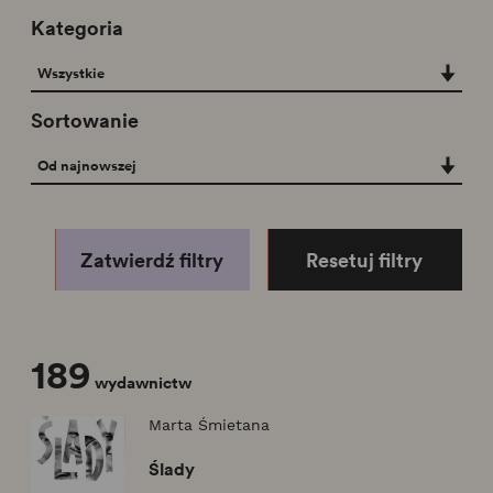
Kategoria
Kategoria
Wszystkie
Sortowanie
Sortowanie
Od najnowszej
Zatwierdź filtry
Resetuj filtry
189
wydawnictw
Marta Śmietana
Ślady