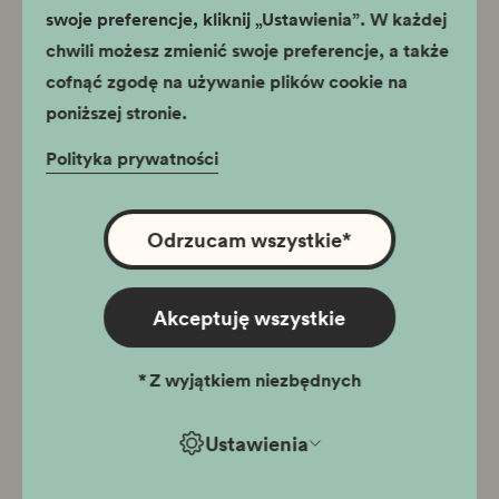
swoje preferencje, kliknij „Ustawienia”. W każdej
Aptekarz w getcie krakowskim.
chwili możesz zmienić swoje preferencje, a także
Opowieść o Tadeuszu Pankiewiczu.
cofnąć zgodę na używanie plików cookie na
Dla dzieci i młodzieży
poniższej stronie.
Polityka prywatności
Emigrejtan. Zygmunt Nowakowski
Odrzucam wszystkie
*
krakowianin na wygnaniu.
Katalogi wystaw
Akceptuję wszystkie
*
Z wyjątkiem niezbędnych
W bój lecmy zwyciężać... W 150.
Ustawienia
rocznicę powstania styczniowego