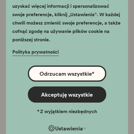
uzyskać więcej informacji i spersonalizować
a magazyn numizmatów to oczywiście Skarbiec.
W magazynach przygotowano również specjalną salę
swoje preferencje, kliknij „Ustawienia”. W każdej
multimedialna, gdzie zwiedzający będą mogli przeglądać
chwili możesz zmienić swoje preferencje, a także
zdigitalizowaną – w ramach projektu Cyfrowy Thesaurus
cofnąć zgodę na używanie plików cookie na
– część muzealnej kolekcji.
poniższej stronie.
W Centrum Interpretacji Artefaktów prowadzony będzie
również szeroki program edukacyjny dla dzieci, a także
Polityka prywatności
dla dorosłych. W jego ramach organizowane będą
pokazy, warsztaty i spotkania z wybranymi muzealiami.
Odrzucam wszystkie
*
Akceptuję wszystkie
*
Z wyjątkiem niezbędnych
Ustawienia