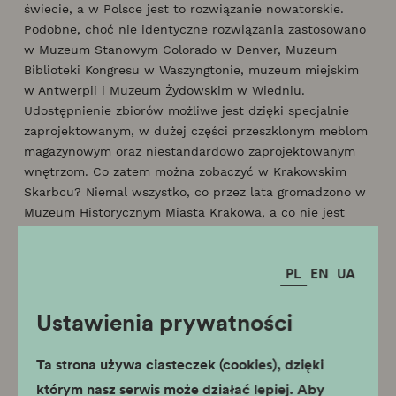
świecie, a w Polsce jest to rozwiązanie nowatorskie.
Podobne, choć nie identyczne rozwiązania zastosowano
w Muzeum Stanowym Colorado w Denver, Muzeum
Biblioteki Kongresu w Waszyngtonie, muzeum miejskim
w Antwerpii i Muzeum Żydowskim w Wiedniu.
Udostępnienie zbiorów możliwe jest dzięki specjalnie
zaprojektowanym, w dużej części przeszklonym meblom
magazynowym oraz niestandardowo zaprojektowanym
wnętrzom. Co zatem można zobaczyć w Krakowskim
Skarbcu? Niemal wszystko, co przez lata gromadzono w
Muzeum Historycznym Miasta Krakowa, a co nie jest
prezentowane na wystawach stałych, a tylko
okazjonalnie pojawia się na wystawach czasowych.
PL
EN
UA
Obejrzeć, więc można malarstwo, grafikę, numizmaty,
militaria, szopki krakowskie, rzemiosło artystyczne,
meble. Poszczególnym magazynom nadano nazwy, które
Ustawienia prywatności
nie tylko informują, ale przede wszystkim nadają
magazynom muzealny klimat. I tak magazyn grafiki
Ta strona używa ciasteczek (cookies), dzięki
to Stara biblioteka, magazyny tkanin to Skład
którym nasz serwis może działać lepiej. Aby
bławatny i Garderoba babci, magazyn broni to Arsenał,