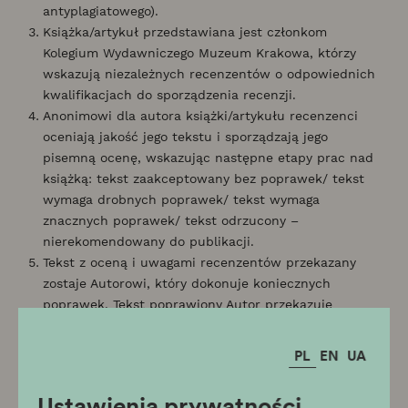
antyplagiatowego).
Książka/artykuł przedstawiana jest członkom
Kolegium Wydawniczego Muzeum Krakowa, którzy
wskazują niezależnych recenzentów o odpowiednich
kwalifikacjach do sporządzenia recenzji.
Anonimowi dla autora książki/artykułu recenzenci
oceniają jakość jego tekstu i sporządzają jego
pisemną ocenę, wskazując następne etapy prac nad
książką: tekst zaakceptowany bez poprawek/ tekst
wymaga drobnych poprawek/ tekst wymaga
znacznych poprawek/ tekst odrzucony –
nierekomendowany do publikacji.
Tekst z oceną i uwagami recenzentów przekazany
zostaje Autorowi, który dokonuje koniecznych
poprawek. Tekst poprawiony Autor przekazuje
Wydawnictwu Muzeum Krakowa.
Kolegium Wydawnicze Muzeum Krakowa decyduje
PL
EN
UA
ostatecznie o wpisaniu książki/artykułu do planu
wydawniczego Muzeum Krakowa. Plan wydawniczy
Ustawienia prywatności