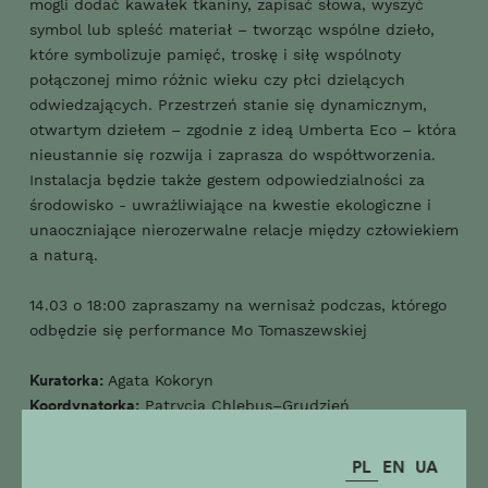
mogli dodać kawałek tkaniny, zapisać słowa, wyszyć
symbol lub spleść materiał – tworząc wspólne dzieło,
które symbolizuje pamięć, troskę i siłę wspólnoty
połączonej mimo różnic wieku czy płci dzielących
odwiedzających. Przestrzeń stanie się dynamicznym,
otwartym dziełem – zgodnie z ideą Umberta Eco – która
nieustannie się rozwija i zaprasza do współtworzenia.
Instalacja będzie także gestem odpowiedzialności za
środowisko - uwrażliwiające na kwestie ekologiczne i
unaoczniające nierozerwalne relacje między człowiekiem
a naturą.
14.03 o 18:00 zapraszamy na wernisaż podczas, którego
odbędzie się performance Mo Tomaszewskiej
Kuratorka:
Agata Kokoryn
Koordynatorka:
Patrycja Chlebus–Grudzień
Konsultacja kuratorska:
Marta Grabowska
PL
EN
UA
Artystka: Mo Tomaszewska
- Artystka wizualna,