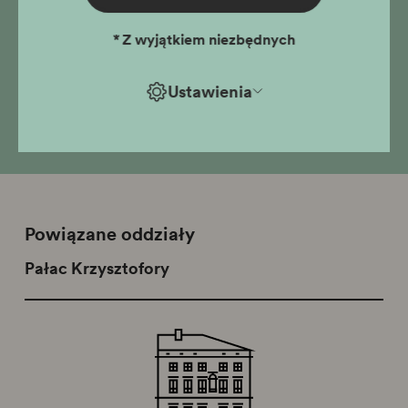
skacząc do Wisły, przekształca się w istotę wodną, która
nie godzi się na dalsze niszczenie rzek. Jako strażniczka
*
Z wyjątkiem niezbędnych
i duch Wisły, tka sieci – nie tylko te materialne, ale i
narracyjne, łączące przeszłość z teraźniejszością i
Ustawienia
snując wizje przyszłości.
Powiązane oddziały
Pałac Krzysztofory