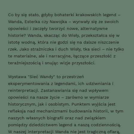
Co by się stało, gdyby bohaterki krakowskich legend –
Wanda, Esterka czy Nawojka – wyrwały się ze swoich
opowieści i zaczęły tworzyć nowe, alternatywne
historie? Wanda, skacząc do Wisły, przekształca się w
istotę wodną, która nie godzi się na dalsze niszczenie
rzek. Jako strażniczka i duch Wisły, tka sieci – nie tylko
te materialne, ale i narracyjne, łączące przeszłość z
teraźniejszością i snując wizje przyszłości.
Wystawa "Sieć Wandy" to przestrzeń
eksperymentowania z legendami, ich udziwniania i
reinterpretacji. Zastanawiania się nad wpływem
opowieści na nasze życie – zarówno w wymiarze
historycznym, jak i osobistym. Punktem wyjścia jest
refleksja nad mechanizmami budowania historii, w tym
naszych własnych biografii oraz nad związkiem
pomiędzy dziedzictwem legend a naszą codziennością.
W naszej interpretacji Wanda nie jest tragiczną ofiarą,