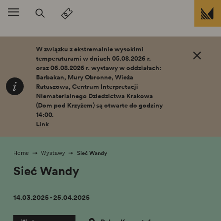
Przejdź do treści
W związku z ekstremalnie wysokimi
temperaturami w dniach 05.08.2026 r.
oraz 06.08.2026 r. wystawy w oddziałach:
Barbakan, Mury Obronne, Wieża
Ratuszowa, Centrum Interpretacji
Niematerialnego Dziedzictwa Krakowa
(Dom pod Krzyżem) są otwarte do godziny
14:00.
Link
Sieć Wandy
Home
Wystawy
Sieć Wandy
14.03.2025 - 25.04.2025