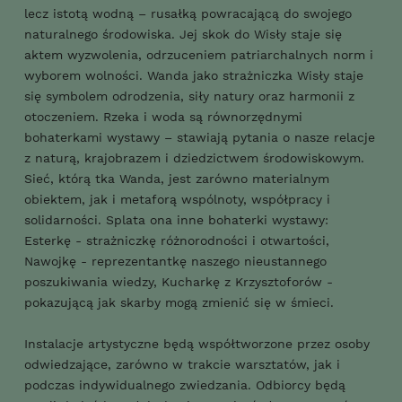
lecz istotą wodną – rusałką powracającą do swojego
naturalnego środowiska. Jej skok do Wisły staje się
aktem wyzwolenia, odrzuceniem patriarchalnych norm i
wyborem wolności. Wanda jako strażniczka Wisły staje
się symbolem odrodzenia, siły natury oraz harmonii z
otoczeniem. Rzeka i woda są równorzędnymi
bohaterkami wystawy – stawiają pytania o nasze relacje
z naturą, krajobrazem i dziedzictwem środowiskowym.
Sieć, którą tka Wanda, jest zarówno materialnym
obiektem, jak i metaforą wspólnoty, współpracy i
solidarności. Splata ona inne bohaterki wystawy:
Esterkę - strażniczkę różnorodności i otwartości,
Nawojkę - reprezentantkę naszego nieustannego
poszukiwania wiedzy, Kucharkę z Krzysztoforów -
pokazującą jak skarby mogą zmienić się w śmieci.
Instalacje artystyczne będą współtworzone przez osoby
odwiedzające, zarówno w trakcie warsztatów, jak i
podczas indywidualnego zwiedzania. Odbiorcy będą