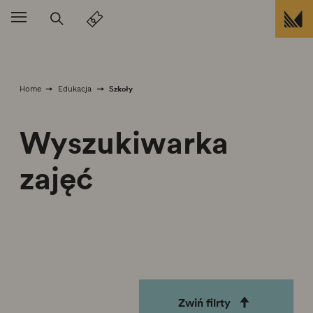
Przejdź do treści
Szkoły
Home
Edukacja
Wyszukiwarka
zajęć
Zwiń filrty