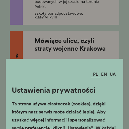
budowanych w jej czasie na terenie
Polski.
szkoły ponadpodstawowe,
klasy VII-VIII
Mówiące ulice, czyli
straty wojenne Krakowa
stacjonarne
Ulica Pomorska
Spacer prowadzi uczestników śladami
PL
EN
UA
miejsc związanych z niemiecką okupacją
Krakowa w latach 1939–1945.
Ustawienia prywatności
klasy IV-VIII,
szkoły ponadpodstawowe
Ta strona używa ciasteczek (cookies), dzięki
którym nasz serwis może działać lepiej. Aby
"Napisałem, co
uzyskać więcej informacji i spersonalizować
widziałem, co czułem”.
swoje preferencje, kliknij „Ustawienia”. W każdej