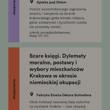
stacjonarne
Apteka pod Orłem
Pośród wszechobecnego zagrożenia,
strachu i cierpienia na terenie
krakowskiego getta istniało miejsce,
gdzie solidarność i życzliwość ludzka
nie przestały istnieć.
szkoły ponadpodstawowe,
klasy VII-VIII
Szare księgi. Dylematy
moralne, postawy i
wybory mieszkańców
Krakowa w okresie
niemieckiej okupacji
stacjonarne
Fabryka Emalia Oskara Schindlera
Obok instalacji nazwanej Salą wyborów
na wystawie Kraków – czas okupacji