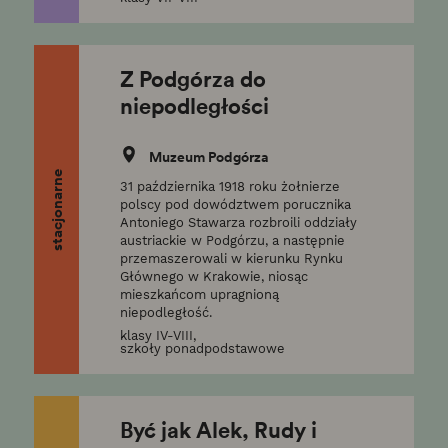
Z Podgórza do
niepodległości
Muzeum Podgórza
stacjonarne
31 października 1918 roku żołnierze
polscy pod dowództwem porucznika
Antoniego Stawarza rozbroili oddziały
austriackie w Podgórzu, a następnie
przemaszerowali w kierunku Rynku
Głównego w Krakowie, niosąc
mieszkańcom upragnioną
niepodległość.
klasy IV-VIII,
szkoły ponadpodstawowe
Być jak Alek, Rudy i