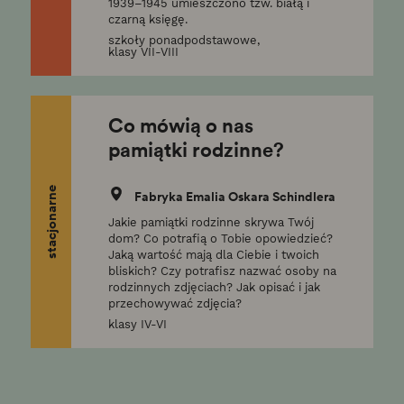
1939–1945 umieszczono tzw. białą i
czarną księgę.
szkoły ponadpodstawowe,
klasy VII-VIII
Co mówią o nas
pamiątki rodzinne?
stacjonarne
Fabryka Emalia Oskara Schindlera
Jakie pamiątki rodzinne skrywa Twój
dom? Co potrafią o Tobie opowiedzieć?
Jaką wartość mają dla Ciebie i twoich
bliskich? Czy potrafisz nazwać osoby na
rodzinnych zdjęciach? Jak opisać i jak
przechowywać zdjęcia?
klasy IV-VI