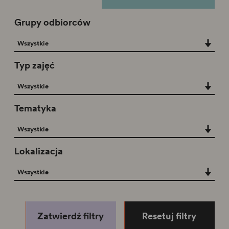
Grupy odbiorców
Grupy odbiorców
Wszystkie
Typ zajęć
Typ zajęć
Wszystkie
Tematyka
Tematyka
Wszystkie
Lokalizacja
Lokalizacja
Wszystkie
Zatwierdź filtry
Resetuj filtry