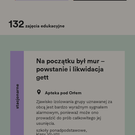
132
zajęcia edukacyjne
Na początku był mur –
powstanie i likwidacja
gett
stacjonarne
Apteka pod Orłem
Zjawisko izolowania grupy uznawanej za
obcą jest bardzo wyraźnym sygnałem
alarmowym, ponieważ może ono
prowadzić do prób całkowitego jej
usunięcia.
szkoły ponadpodstawowe,
klasy VII-VIII