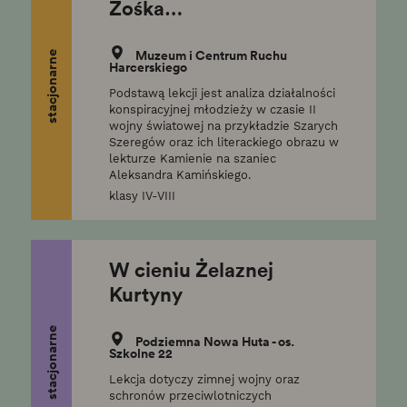
Zośka…
Muzeum i Centrum Ruchu
stacjonarne
Harcerskiego
Podstawą lekcji jest analiza działalności
konspiracyjnej młodzieży w czasie II
wojny światowej na przykładzie Szarych
Szeregów oraz ich literackiego obrazu w
lekturze Kamienie na szaniec
Aleksandra Kamińskiego.
klasy IV-VIII
W cieniu Żelaznej
Kurtyny
stacjonarne
Podziemna Nowa Huta - os.
Szkolne 22
Lekcja dotyczy zimnej wojny oraz
schronów przeciwlotniczych