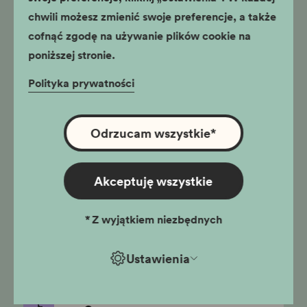
Oprowadzanie
chwili możesz zmienić swoje preferencje, a także
edukacyjne po wystawie
cofnąć zgodę na używanie plików cookie na
stałej
stacjonarne
poniższej stronie.
Apteka pod Orłem
Polityka prywatności
Specjalistyczne oprowadzanie
edukatorskie po wystawie stałej, oparte
na relacjach właściciela apteki Tadeusza
Odrzucam wszystkie
*
Pankiewicza zawartych w książce
"Apteka w getcie krakowskim" oraz
materiałach archiwalnych.
szkoły ponadpodstawowe,
Akceptuję wszystkie
klasy VII-VIII
*
Z wyjątkiem niezbędnych
Ambasada Wolności –
Apteka Pod Orłem i
Ustawienia
Tadeusz Pankiewicz