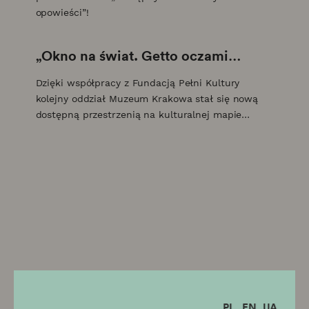
opowieści”!
„Okno na świat. Getto oczami
Pankiewicza”
Dzięki współpracy z Fundacją Pełni Kultury
kolejny oddział Muzeum Krakowa stał się nową
dostępną przestrzenią na kulturalnej mapie
Krakowa.
PL
EN
UA