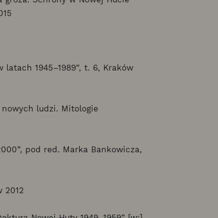
015
 latach 1945–1989”, t. 6, Kraków
nowych ludzi. Mitologie
–2000”, pod red. Marka Bankowicza,
w 2012
tektura Nowej Huty 1949–1959” [w:]