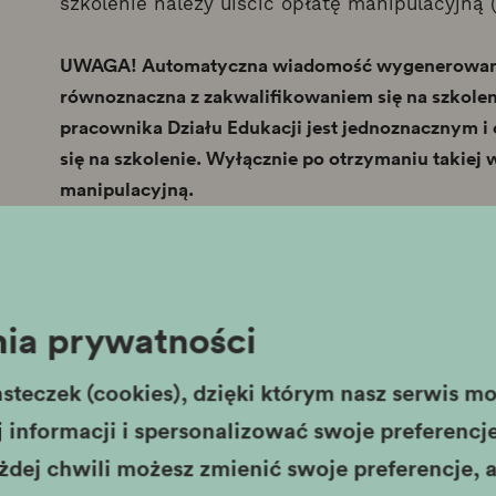
szkolenie należy uiścić opłatę manipulacyjną (z
UWAGA! Automatyczna wiadomość wygenerowana pr
równoznaczna z zakwalifikowaniem się na szkolen
pracownika Działu Edukacji jest jednoznacznym i
się na szkolenie. Wyłącznie po otrzymaniu takiej
manipulacyjną.
Ważna informacja! Ilość miejsc ograniczona, d
Warunkiem przeprowadzenia szkolenia, jest ut
20 osób
. Muzeum zastrzega sobie prawo, do z
ia prywatności
możliwości zakończenia rekrutacji przed datą
liczby zgłoszeń możliwość zakończenia rekruta
steczek (cookies), dzięki którym nasz serwis moż
Rejestracja po dacie 30 czerwca nie będzie m
informacji i spersonalizować swoje preferencje,
żdej chwili możesz zmienić swoje preferencje, a