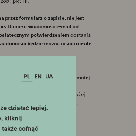
ob. pkt III)
zez formularz o zapisie, nie jest
ie. Dopiero wiadomość e-mail od
 ostatecznym potwierdzeniem dostania
 wiadomości będzie można uiścić opłatę
ecyduje kolejność zgłoszeń!
PL
EN
UA
co najmniej
worzenie grupy liczącej
miany terminu szkoleń oraz
 30 czerwca 2026 r. W razie dużej
cji nawet w dniu jej otwarcia.
e działać lepiej.
ożliwa.
 kliknij
 także cofnąć