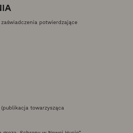
NIA
ą zaświadczenia potwierdzające
 (publikacja towarzysząca
 groza. Schrony w Nowej Hucie”