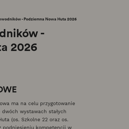
zewodników - Podziemna Nowa Huta 2026
dników -
a 2026
WOWE
kowa ma na celu przygotowanie
o dwóch wystawach stałych
ta (os. Szkolne 22 oraz os.
az podniesieniu kompetencji w