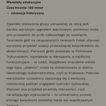
Warsztaty edukacyjne
Czas trwania: 120 minut
edukacja historyczna
Zjawisko izolowania grupy uznawanej za obcą jest
bardzo wyraźnym sygnałem alarmowym, ponieważ może
ono prowadzić do prób całkowitego jej usunięcia.
Tworzenie gett na okupowanych terenach Polski stanowi
wyrazisty przykład izolacji prowadzącej bezpośrednio do
eksterminacji. Pierwsze getto powstało w Piotrkowe
Trybunalskim, największe w Warszawie, a najdłużej
funkcjonujące – w Łodzi. Wyjątkowe znaczenie wśród
tego typu ,,dzielnic” miała ta zlokalizowana w stolicy
Generalnego Gubernatorstwa, czyli w Krakowie. Podczas
warsztatów uczestnicy zapoznają się z ewolucją
niemieckiej polityki względem ludności żydowskiej.
Stanowi ona przykład piramidy nienawiści, czyli
narastającego wykluczenia – to uniwersalny proces,
którego świadkami jesteśmy także we współczesnym
świecie.