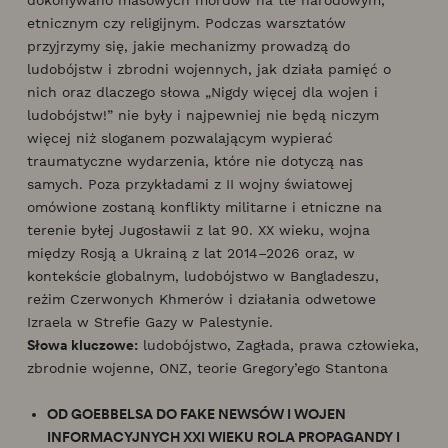
etnicznym czy religijnym. Podczas warsztatów
przyjrzymy się, jakie mechanizmy prowadzą do
ludobójstw i zbrodni wojennych, jak działa pamięć o
nich oraz dlaczego słowa „Nigdy więcej dla wojen i
ludobójstw!” nie były i najpewniej nie będą niczym
więcej niż sloganem pozwalającym wypierać
traumatyczne wydarzenia, które nie dotyczą nas
samych. Poza przykładami z II wojny światowej
omówione zostaną konflikty militarne i etniczne na
terenie byłej Jugosławii z lat 90. XX wieku, wojna
między Rosją a Ukrainą z lat 2014–2026 oraz, w
kontekście globalnym, ludobójstwo w Bangladeszu,
reżim Czerwonych Khmerów i działania odwetowe
Izraela w Strefie Gazy w Palestynie.
Słowa kluczowe:
ludobójstwo, Zagłada, prawa człowieka,
zbrodnie wojenne, ONZ, teorie Gregory’ego Stantona
OD GOEBBELSA DO FAKE NEWSÓW I WOJEN
INFORMACYJNYCH XXI WIEKU ROLA PROPAGANDY I