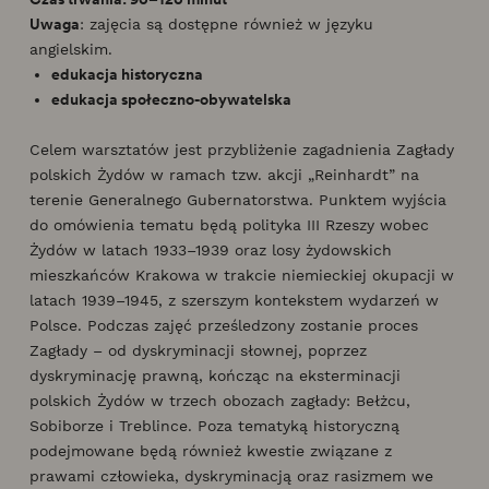
Uwaga
: zajęcia są dostępne również w języku
angielskim.
edukacja historyczna
edukacja społeczno-obywatelska
Celem warsztatów jest przybliżenie zagadnienia Zagłady
polskich Żydów w ramach tzw. akcji „Reinhardt” na
terenie Generalnego Gubernatorstwa. Punktem wyjścia
do omówienia tematu będą polityka III Rzeszy wobec
Żydów w latach 1933–1939 oraz losy żydowskich
mieszkańców Krakowa w trakcie niemieckiej okupacji w
latach 1939–1945, z szerszym kontekstem wydarzeń w
Polsce. Podczas zajęć prześledzony zostanie proces
Zagłady – od dyskryminacji słownej, poprzez
dyskryminację prawną, kończąc na eksterminacji
polskich Żydów w trzech obozach zagłady: Bełżcu,
Sobiborze i Treblince. Poza tematyką historyczną
podejmowane będą również kwestie związane z
prawami człowieka, dyskryminacją oraz rasizmem we