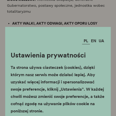
Gubernatorstwo, postawy społeczne, jednostka wobec
totalitaryzmu
AKTY WALKI, AKTY ODWAGI, AKTY OPORU
LOSY
KRAKOWIAN W CYWILNYCH I ZBROJNYCH
STRUKTURACH POLSKIEGO PAŃSTWA PODZIEMNEGO
PL
EN
UA
Warsztaty w przestrzeni wystawy
Kraków – czas okupacji
1939–1945
Czas trwania: 90 minut
Ustawienia prywatności
edukacja historyczna
edukacja społeczno-obywatelska
Ta strona używa ciasteczek (cookies), dzięki
którym nasz serwis może działać lepiej. Aby
Celem warsztatów jest popularyzacja wiedzy
uzyskać więcej informacji i spersonalizować
historycznej, ze szczególnym uwzględnieniem losów
swoje preferencje, kliknij „Ustawienia”. W każdej
ludzi tworzących fenomen Polskiego Państwa
Podziemnego (PPP) w Krakowie. Zajęcia mają na celu
chwili możesz zmienić swoje preferencje, a także
zaprezentowanie historii PPP, które powstało w sposób
cofnąć zgodę na używanie plików cookie na
naturalny na skutek oddolnej inicjatywy osób
poniższej stronie.
zaangażowanych przez całe swoje życie w pracę