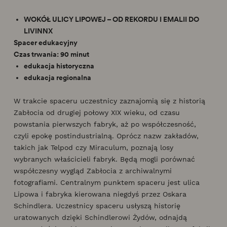
WOKÓŁ ULICY LIPOWEJ – OD REKORDU I EMALII DO
LIVINNX
Spacer edukacyjny
Czas trwania: 90 minut
edukacja historyczna
edukacja regionalna
W trakcie spaceru uczestnicy zaznajomią się z historią
Zabłocia od drugiej połowy XIX wieku, od czasu
powstania pierwszych fabryk, aż po współczesność,
czyli epokę postindustrialną. Oprócz nazw zakładów,
takich jak Telpod czy Miraculum, poznają losy
wybranych właścicieli fabryk. Będą mogli porównać
współczesny wygląd Zabłocia z archiwalnymi
fotografiami. Centralnym punktem spaceru jest ulica
Lipowa i fabryka kierowana niegdyś przez Oskara
Schindlera. Uczestnicy spaceru usłyszą historię
uratowanych dzięki Schindlerowi Żydów, odnajdą