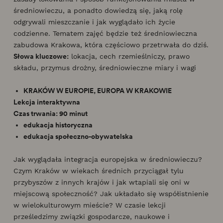
średniowieczu, a ponadto dowiedzą się, jaką rolę
odgrywali mieszczanie i jak wyglądało ich życie
codzienne. Tematem zajęć będzie też średniowieczna
zabudowa Krakowa, która częściowo przetrwała do dziś.
Słowa kluczowe:
lokacja, cech rzemieślniczy, prawo
składu, przymus drożny, średniowieczne miary i wagi
KRAKÓW W EUROPIE, EUROPA W KRAKOWIE
Lekcja interaktywna
Czas trwania: 90 minut
edukacja historyczna
edukacja społeczno-obywatelska
Jak wyglądała integracja europejska w średniowieczu?
Czym Kraków w wiekach średnich przyciągał tylu
przybyszów z innych krajów i jak wtapiali się oni w
miejscową społeczność? Jak układało się współistnienie
w wielokulturowym mieście? W czasie lekcji
prześledzimy związki gospodarcze, naukowe i