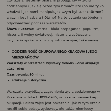
Czy dzisiaj jesteśmy ofiarami propagandy w życiu
codziennym i jak się przed tym bronić? Kto (bo nie tylko
władza) i jak nami manipuluje? Czym był „Der Stürmer”,
a czym jest hasbara i Olgino? Na te pytania spróbujemy
odpowiedzieć podczas warsztatów.
Słowa kluczowe:
Czarna i biała propaganda, populizm,
historia II wojny światowej, historia współczesna,
inżynieria społeczna, wojny informacyjne, fake newsy
CODZIENNOŚĆ OKUPOWANEGO KRAKOWA I JEGO
MIESZKAŃCÓW
Warsztaty w przestrzeni wystawy
Kraków – czas okupacji
1939–1945
Czas trwania: 90 minut
edukacja historyczna
Warsztaty przybliżają zagadnienia życia codziennego w
Krakowie w latach 1939–1945, w trakcie niemieckiej
okupacji. Celem zajęć jest pokazanie, jak w tym czasie
radzili sobie polscy, żydowscy, ale także niemieccy