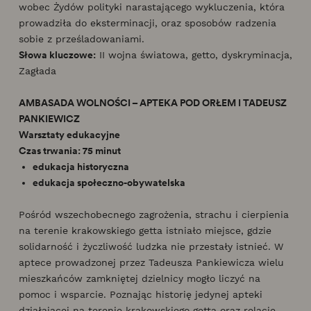
wobec Żydów polityki narastającego wykluczenia, która
prowadziła do eksterminacji, oraz sposobów radzenia
sobie z prześladowaniami.
Słowa kluczowe:
II wojna światowa, getto, dyskryminacja,
Zagłada
AMBASADA WOLNOŚCI – APTEKA POD ORŁEM I TADEUSZ
PANKIEWICZ
Warsztaty edukacyjne
Czas trwania: 75 minut
edukacja historyczna
edukacja społeczno-obywatelska
Pośród wszechobecnego zagrożenia, strachu i cierpienia
na terenie krakowskiego getta istniało miejsce, gdzie
solidarność i życzliwość ludzka nie przestały istnieć. W
aptece prowadzonej przez Tadeusza Pankiewicza wielu
mieszkańców zamkniętej dzielnicy mogło liczyć na
pomoc i wsparcie. Poznając historię jedynej apteki
działającej na terenie krakowskiego getta oraz relacje