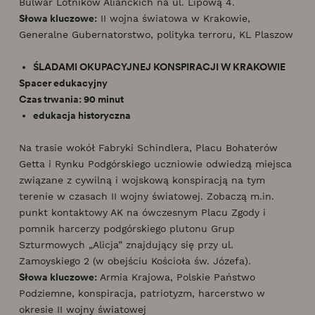
Bulwar Lotników Alianckich na ul. Lipową 4.
Słowa kluczowe:
II wojna światowa w Krakowie,
Generalne Gubernatorstwo, polityka terroru, KL Plaszow
ŚLADAMI OKUPACYJNEJ KONSPIRACJI W KRAKOWIE
Spacer edukacyjny
Czas trwania: 90 minut
edukacja historyczna
Na trasie wokół Fabryki Schindlera, Placu Bohaterów
Getta i Rynku Podgórskiego uczniowie odwiedzą miejsca
związane z cywilną i wojskową konspiracją na tym
terenie w czasach II wojny światowej. Zobaczą m.in.
punkt kontaktowy AK na ówczesnym Placu Zgody i
pomnik harcerzy podgórskiego plutonu Grup
Szturmowych „Alicja” znajdujący się przy ul.
Zamoyskiego 2 (w obejściu Kościoła św. Józefa).
Słowa kluczowe:
Armia Krajowa, Polskie Państwo
Podziemne, konspiracja, patriotyzm, harcerstwo w
okresie II wojny światowej