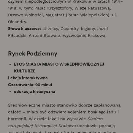
czynem niepodległościowym w Krakowie w latach 1914–
1918, w tym: Pałac Krzysztofory, Wieżę Ratuszową,
Drzewo Wolności, Magistrat (Pałac Wielopolskich), ul.
Oleandry.
Słowa kluczowe:
strzelcy, Oleandry, legiony, Józef
Piłsudski, Antoni Stawarz, wyzwolenie Krakowa
Rynek Podziemny
ETOS MIASTA MIASTO W ŚREDNIOWIECZNEJ
KULTURZE
Lekcja interaktywna
Czas trwania: 90 minut
edukacja historyczna
Średniowieczne miasto stanowiło dobrze zaplanowaną
całość – miało być odzwierciedleniem boskiego ładu i
harmonii. W czasie lekcji na wystawie
Śladem
europejskiej tożsamości Krakowa
uczniowie poznają
zasady lokowania i sposób funkcjonowania miasta w