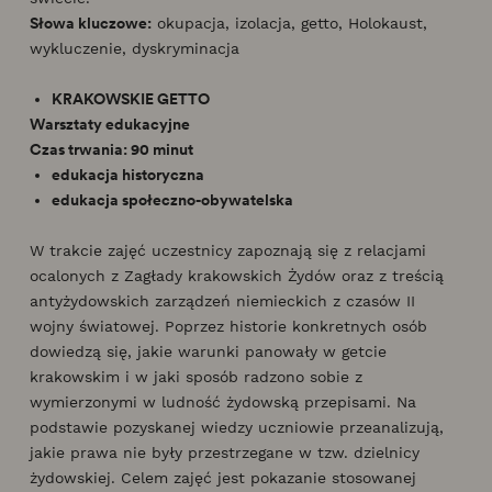
Słowa kluczowe:
okupacja, izolacja, getto, Holokaust,
wykluczenie, dyskryminacja
KRAKOWSKIE GETTO
Warsztaty edukacyjne
Czas trwania: 90 minut
edukacja historyczna
edukacja społeczno-obywatelska
W trakcie zajęć uczestnicy zapoznają się z relacjami
ocalonych z Zagłady krakowskich Żydów oraz z treścią
antyżydowskich zarządzeń niemieckich z czasów II
wojny światowej. Poprzez historie konkretnych osób
dowiedzą się, jakie warunki panowały w getcie
krakowskim i w jaki sposób radzono sobie z
wymierzonymi w ludność żydowską przepisami. Na
podstawie pozyskanej wiedzy uczniowie przeanalizują,
jakie prawa nie były przestrzegane w tzw. dzielnicy
żydowskiej. Celem zajęć jest pokazanie stosowanej