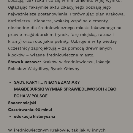
Lokacją 1257 roku i co się w nim zmieniło w jej wyniku.
Oglądając faksymile aktu lokacyjnego poznają jego
najważniejsze postanowienia. Porównując plan Krakowa,
Kazimierza i Kleparza, wskażą wspólne elementy,
niezbędne dla średniowiecznego miasta lokowanego na
prawie magdeburskim (rynek, farę miejską, ratusz i
kramy) oraz role, jakie pełniły. Uzbrojeni w tę wiedzę
uczestnicy zaprojektują – za pomocą drewnianych
klocków – własne średniowieczne miasto.
Słowa kluczowe:
Kraków w średniowieczu, lokacja,
Bolesław Wstydliwy, Rynek Główny
SĄDY, KARY I… NIECNE ZAMIARY
MAGDEBURSKI WYMIAR SPRAWIEDLIWOŚCI I JEGO
ECHA W POLSCE
Spacer miejski
Czas trwania: 90 minut
edukacja historyczna
W średniowiecznym Krakowie, tak jak w innych