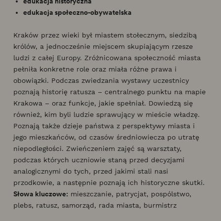
edukacja historyczna
edukacja społeczno-obywatelska
Kraków przez wieki był miastem stołecznym, siedzibą
królów, a jednocześnie miejscem skupiającym rzesze
ludzi z całej Europy. Zróżnicowana społeczność miasta
pełniła konkretne role oraz miała różne prawa i
obowiązki. Podczas zwiedzania wystawy uczestnicy
poznają historię ratusza – centralnego punktu na mapie
Krakowa – oraz funkcje, jakie spełniał. Dowiedzą się
również, kim byli ludzie sprawujący w mieście władzę.
Poznają także dzieje państwa z perspektywy miasta i
jego mieszkańców, od czasów średniowiecza po utratę
niepodległości. Zwieńczeniem zajęć są warsztaty,
podczas których uczniowie staną przed decyzjami
analogicznymi do tych, przed jakimi stali nasi
przodkowie, a następnie poznają ich historyczne skutki.
Słowa kluczowe:
mieszczanie, patrycjat, pospólstwo,
plebs, ratusz, samorząd, rada miasta, burmistrz