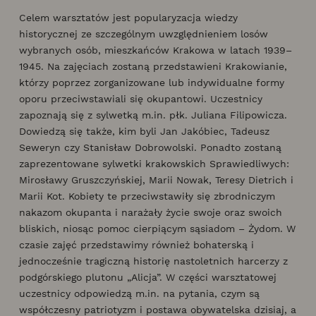
Celem warsztatów jest popularyzacja wiedzy
historycznej ze szczególnym uwzględnieniem losów
wybranych osób, mieszkańców Krakowa w latach 1939–
1945. Na zajęciach zostaną przedstawieni Krakowianie,
którzy poprzez zorganizowane lub indywidualne formy
oporu przeciwstawiali się okupantowi. Uczestnicy
zapoznają się z sylwetką m.in. płk. Juliana Filipowicza.
Dowiedzą się także, kim byli Jan Jakóbiec, Tadeusz
Seweryn czy Stanisław Dobrowolski. Ponadto zostaną
zaprezentowane sylwetki krakowskich Sprawiedliwych:
Mirosławy Gruszczyńskiej, Marii Nowak, Teresy Dietrich i
Marii Kot. Kobiety te przeciwstawiły się zbrodniczym
nakazom okupanta i narażały życie swoje oraz swoich
bliskich, niosąc pomoc cierpiącym sąsiadom – Żydom. W
czasie zajęć przedstawimy również bohaterską i
jednocześnie tragiczną historię nastoletnich harcerzy z
podgórskiego plutonu „Alicja”. W części warsztatowej
uczestnicy odpowiedzą m.in. na pytania, czym są
współczesny patriotyzm i postawa obywatelska dzisiaj, a