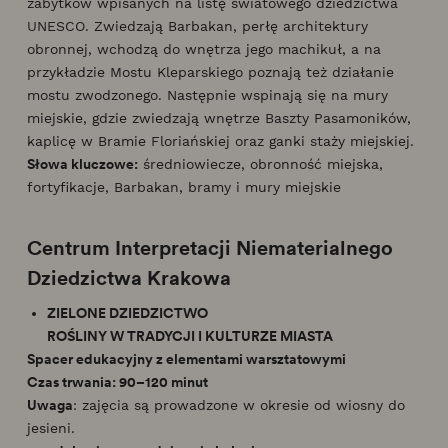
zabytków wpisanych na listę światowego dziedzictwa
UNESCO. Zwiedzają Barbakan, perłę architektury
obronnej, wchodzą do wnętrza jego machikuł, a na
przykładzie Mostu Kleparskiego poznają też działanie
mostu zwodzonego. Następnie wspinają się na mury
miejskie, gdzie zwiedzają wnętrze Baszty Pasamoników,
kaplicę w Bramie Floriańskiej oraz ganki staży miejskiej.
Słowa kluczowe:
średniowiecze, obronność miejska,
fortyfikacje, Barbakan, bramy i mury miejskie
Centrum Interpretacji Niematerialnego
Dziedzictwa Krakowa
ZIELONE DZIEDZICTWO
ROŚLINY W TRADYCJI I KULTURZE MIASTA
Spacer edukacyjny z elementami warsztatowymi
Czas trwania: 90–120 minut
Uwaga
: zajęcia są prowadzone w okresie od wiosny do
jesieni.