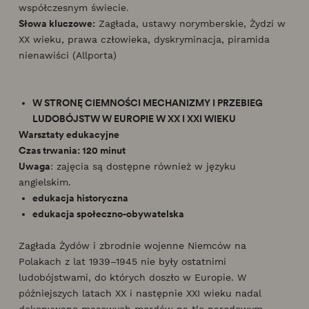
współczesnym świecie.
Słowa kluczowe:
Zagłada, ustawy norymberskie, Żydzi w
XX wieku, prawa człowieka, dyskryminacja, piramida
nienawiści (Allporta)
W STRONĘ CIEMNOŚCI
MECHANIZMY I PRZEBIEG
LUDOBÓJSTW W EUROPIE W XX I XXI WIEKU
Warsztaty edukacyjne
Czas trwania: 120 minut
Uwaga
: zajęcia są dostępne również w języku
angielskim.
edukacja historyczna
edukacja społeczno-obywatelska
Zagłada Żydów i zbrodnie wojenne Niemców na
Polakach z lat 1939–1945 nie były ostatnimi
ludobójstwami, do których doszło w Europie. W
późniejszych latach XX i następnie XXI wieku nadal
dokonywano masowych mordów na tle narodowym,