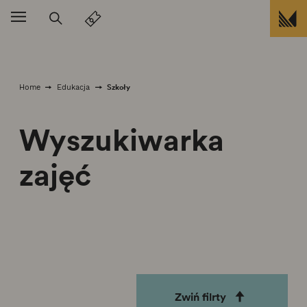
Przejdź do treści
Szkoły
Home
Edukacja
Wyszukiwarka
zajęć
Zwiń filrty