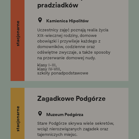
pradziadków
Kamienica Hipolitów
stacjonarne
Uczestnicy zajęć poznają realia życia
XIX-wiecznej rodziny, domowe
obowiązki i przywileje każdego z
domowników, codzienne oraz
odświętne zwyczaje, a także sposoby
na przerwanie domowej nudy.
klasy I-III,
klasy IV-VIII,
szkoły ponadpodstawowe
Zagadkowe Podgórze
stacjonarne
Muzeum Podgórza
Stare Podgórze skrywa wiele sekretów,
wciąż nierozwiązanych zagadek oraz
tajemniczych miejsc.