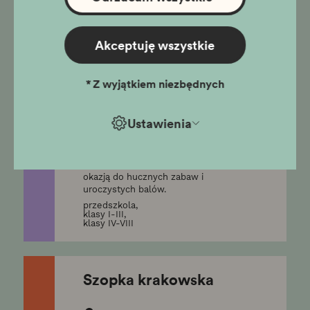
klasy IV-VIII
Akceptuję wszystkie
W rytmie walca, czyli
bale i zabawy w dawnym
*
Z wyjątkiem niezbędnych
Krakowie
stacjonarne
Ustawienia
Kamienica Hipolitów
Ponad sto lat temu, podobnie jak
współcześnie, okres karnawału był
okazją do hucznych zabaw i
uroczystych balów.
przedszkola,
klasy I-III,
klasy IV-VIII
Szopka krakowska