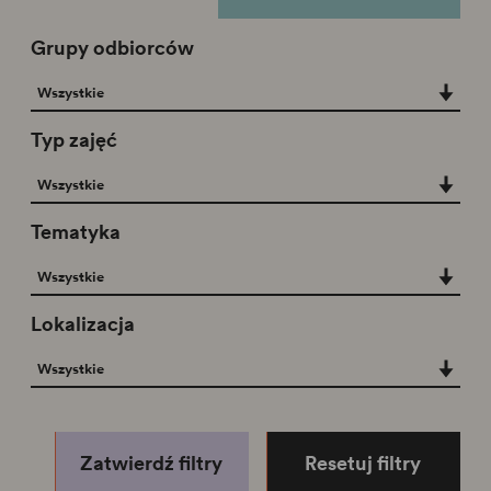
Grupy odbiorców
Grupy odbiorców
Wszystkie
Typ zajęć
Typ zajęć
Wszystkie
Tematyka
Tematyka
Wszystkie
Lokalizacja
Lokalizacja
Wszystkie
Zatwierdź filtry
Resetuj filtry