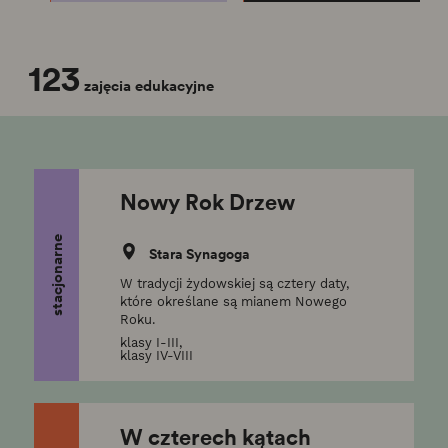
123
zajęcia edukacyjne
Nowy Rok Drzew
stacjonarne
Stara Synagoga
W tradycji żydowskiej są cztery daty,
które określane są mianem Nowego
Roku.
klasy I-III,
klasy IV-VIII
W czterech kątach