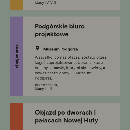
klasy IV-VIII
Podgórskie biuro
projektowe
stacjonarne
Muzeum Podgórza
Wszystko, co nas otacza, zostało przez
kogoś zaprojektowane. Ubrania, które
nosimy, zabawki, którymi się bawimy, a
nawet nasze domy i… Muzeum
Podgórza.
przedszkola,
klasy I-III
Objazd po dworach i
pałacach Nowej Huty