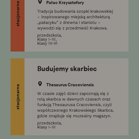
Pałac Krzysztofory
stacjonarne
Tradycja budowania szopki krakowskiej
– inspirowanego miejską architekturą
„pałacyku” z drewna i staniolu –
wywodzi się z przedmieść Krakowa.
przedszkola,
klasy I-III,
klasy IV-VI
Budujemy skarbiec
Thesaurus Cracoviensis
stacjonarne
W czasie zajęć dzieci zapoznają się z
rolą skarbca w dawnych czasach oraz
funkcją Thesaurusa Cracoviensis, czyli
współczesnego Krakowskiego Skarbca,
gdzie znajduje się muzealny magazyn.
przedszkola,
klasy I-III