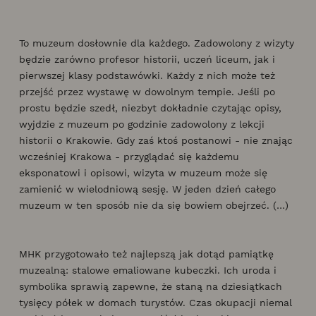
To muzeum dosłownie dla każdego. Zadowolony z wizyty
będzie zarówno profesor historii, uczeń liceum, jak i
pierwszej klasy podstawówki. Każdy z nich może też
przejść przez wystawę w dowolnym tempie. Jeśli po
prostu będzie szedł, niezbyt dokładnie czytając opisy,
wyjdzie z muzeum po godzinie zadowolony z lekcji
historii o Krakowie. Gdy zaś ktoś postanowi - nie znając
wcześniej Krakowa - przyglądać się każdemu
eksponatowi i opisowi, wizyta w muzeum może się
zamienić w wielodniową sesję. W jeden dzień całego
muzeum w ten sposób nie da się bowiem obejrzeć. (…)
MHK przygotowało też najlepszą jak dotąd pamiątkę
muzealną: stalowe emaliowane kubeczki. Ich uroda i
symbolika sprawią zapewne, że staną na dziesiątkach
tysięcy półek w domach turystów. Czas okupacji niemal