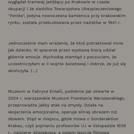
wyglądał tramwaj jeżdżący po Krakowie w czasie
okupacji i że siedziba Towarzystwa Ubezpieczeniowego
"Feniks", jedyna nowoczesna kamienica przy krakowskim
rynku, została przebudowana przez nazistów w 1941 r.
Jednocześnie mam wrażenie, że ktoś potraktował mnie
jak dziecko. W spacerze przez wystawę biorą udział
głównie emocje. Wychodzę stamtąd z poczuciem, że
uczestniczyłam w II wojnie światowej i dobrze, że już się
skończyła. (...)
Muzeum w Fabryce Emalii, podobnie jak otwarte w
2004 r. warszawskie Muzeum Powstania Warszawskiego,
przeprowadza jakby atak na zmysły. Działa na
skojarzenia emocjonalne, operuje silniej obrazem niż
słowem. Stąd w miejscu, gdzie mowa o Sonderaktion
Krakau, czyli pojmaniu profesorów UJ w listopadzie 1939
r., najpierw dźwiękowa, a potem jeszcze filmowa