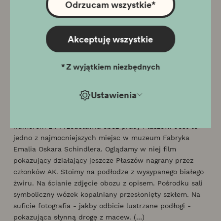
Odrzucam wszystkie
*
Bartosz Piłat
"Pracownicy Muzeum Historycznego miasta Krakowa
mogą być z siebie dumni. Na ul. Lipowej 4 stworzyli
Akceptuję wszystkie
jedną z najlepszych ekspozycji w Polsce. Kraków - czas
okupacji 1939-1945 jest daleki od pouczania, ale po
*
Z wyjątkiem niezbędnych
wystawie nie da się przejść obojętnie.
Jeśli chcesz znaleźć wśród 28 sal najnowszego dziecka
Ustawienia
MHK, czyli wystawy Czas okupacji na Zabłociu, tę jedną
najbardziej reprezentatywną, to może nią być ta z
numerem 21. Przedstawia obóz pracy Płaszów. Jest to
jedno z najmocniejszych miejsc w muzeum Fabryka
Emalia Oskara Schindlera. Oglądamy w niej film
pokazujący działający jeszcze Płaszów nagrany przez
członków AK. Stoimy na podłodze z wysypanego białego
żwiru. Na ścianie zdjęcie obozu z opisem. Pośrodku sali
symboliczny wózek kopalniany przesłonięty szkłem. Na
suficie fotografia - jakby odbicie lustrzane podłogi -
pokazująca słynną drogę z macew. (…)