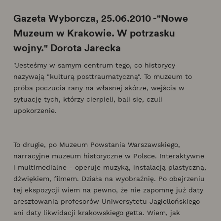
Gazeta Wyborcza, 25.06.2010 -"Nowe
Muzeum w Krakowie. W potrzasku
wojny." Dorota Jarecka
"Jesteśmy w samym centrum tego, co historycy
nazywają "kulturą posttraumatyczną". To muzeum to
próba poczucia rany na własnej skórze, wejścia w
sytuację tych, którzy cierpieli, bali się, czuli
upokorzenie.
To drugie, po Muzeum Powstania Warszawskiego,
narracyjne muzeum historyczne w Polsce. Interaktywne
i multimedialne - operuje muzyką, instalacją plastyczną,
dźwiękiem, filmem. Działa na wyobraźnię. Po obejrzeniu
tej ekspozycji wiem na pewno, że nie zapomnę już daty
aresztowania profesorów Uniwersytetu Jagiellońskiego
ani daty likwidacji krakowskiego getta. Wiem, jak