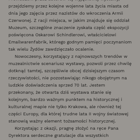
przejdziemy przez kolejne wojenne lata życia miasta od
dnia jego zajęcia przez nazistów do wkroczenia Armii
Czerwonej. Z racji miejsca, w jakim znajduje się oddział
Muzeum, szczególne znaczenie zyskała część ekspozycji
poświęcona Oskarowi Schindlerowi, właścicielowi
Emailwarenfabrik, którego godnym pamięci poczynaniom
tak wielu Żydów zawdzięczało ocalenie.
Nowoczesny, korzystający z najnowszych trendów w
muzealnictwie scenariusz wystawy, pozwoli przez chwilę
dotknąć tamtej, szczęśliwie obcej dzisiejszym czasom
rzeczywistości, nie pozostawiając nikogo obojętnym na
ludzkie doświadczenia sprzed 70 lat. Jestem
przekonany, że otwarta dziś wystawa stanie się
kolejnym, bardzo ważnym punktem na historycznej i
kulturalnej mapie nie tylko Krakowa, ale również tej
części Europy, dla której trudne lata II wojny światowej
stanowią ważny element tożsamości historycznej.
Korzystając z okazji, pragnę złożyć na ręce Pana
Dyrektora serdeczne gratulacje dla wszystkich