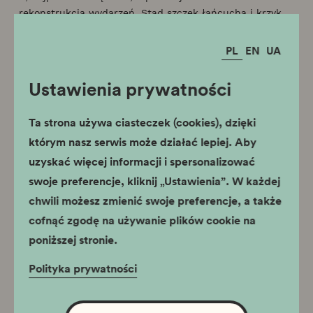
rekonstrukcja wydarzeń. Stąd szczęk łańcucha i krzyk
kobiecy w miejscu opowiadającym o więzieniu w
Wiśniczu oraz cela więzienna, z której dochodzą szepty
PL
EN
UA
uwięzionych. Stąd śpiew żydowskiej modlitwy w sali
getta, gdzie zadbano także o to, by ściana ekspozycyjna
Ustawienia prywatności
imitowała kształt rzeczywistego muru krakowskiej
dzielnicy zamkniętej.
Ta strona używa ciasteczek (cookies), dzięki
którym nasz serwis może działać lepiej. Aby
To wszystko jest wykonane z wielkim staraniem. Dzięki
uzyskać więcej informacji i spersonalizować
nagromadzeniu dźwięków, obrazów dokumentalnych
swoje preferencje, kliknij „Ustawienia”. W każdej
oraz filmowych rekonstrukcji, materiałów imitujących
chwili możesz zmienić swoje preferencje, a także
prawdziwe albo prawdziwych, jak np. żwir rozsypany na
cofnąć zgodę na używanie plików cookie na
podłodze sali obozu koncentracyjnym w Płaszowie,
narracja tego muzeum jest niebywale gęsta. (...)
poniższej stronie.
Polityka prywatności
Gazeta Wyborcza 13.06.2010 - "Obok tej
wystawy nie da się przejść obojętnie"