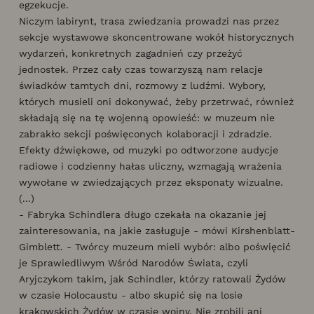
egzekucje.
Niczym labirynt, trasa zwiedzania prowadzi nas przez
sekcje wystawowe skoncentrowane wokół historycznych
wydarzeń, konkretnych zagadnień czy przeżyć
jednostek. Przez cały czas towarzyszą nam relacje
świadków tamtych dni, rozmowy z ludźmi. Wybory,
których musieli oni dokonywać, żeby przetrwać, również
składają się na tę wojenną opowieść: w muzeum nie
zabrakło sekcji poświęconych kolaboracji i zdradzie.
Efekty dźwiękowe, od muzyki po odtworzone audycje
radiowe i codzienny hałas uliczny, wzmagają wrażenia
wywołane w zwiedzających przez eksponaty wizualne.
(...)
- Fabryka Schindlera długo czekała na okazanie jej
zainteresowania, na jakie zasługuje - mówi Kirshenblatt-
Gimblett. - Twórcy muzeum mieli wybór: albo poświęcić
je Sprawiedliwym Wśród Narodów Świata, czyli
Aryjczykom takim, jak Schindler, którzy ratowali Żydów
w czasie Holocaustu - albo skupić się na losie
krakowskich Żydów w czasie wojny. Nie zrobili ani