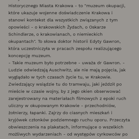
Historycznego Miasta Krakowa - to "muzeum okupacji,
które ukazuje wojenne doświadczenie Krakowa i
stanowi kontekst dla wszystkich związanych z tym
opowieści - o krakowskich Żydach, o Oskarze
Schindlerze, o krakowianach, o niemieckich
okupantach". To słowa doktor historii Edyty Gawron,
która uczestniczyła w pracach zespołu realizującego
koncepcję muzeum.
- Takie muzeum było potrzebne - uważa dr Gawron. -
Ludzie odwiedzają Auschwitz, ale nie mają pojęcia, jak
wyglądało w tych czasach życie tu, w Krakowie.
Zwiedzający wsiądzie tu do tramwaju, jaki jeździł po
mieście w czasie wojny, by z jego okien obserwować
zarejestrowany na materiałach filmowych z epoki ruch
uliczny w okupowanym Krakowie - przechodniów,
żołnierzy, łapanki. Zajrzy do ciasnych mieszkań i
kryjówek członków podziemnego ruchu oporu. Przeczyta
obwieszczenia na plakatach, informujące o wszelkich
możliwych wydarzeniach - od występów cyrkowców po