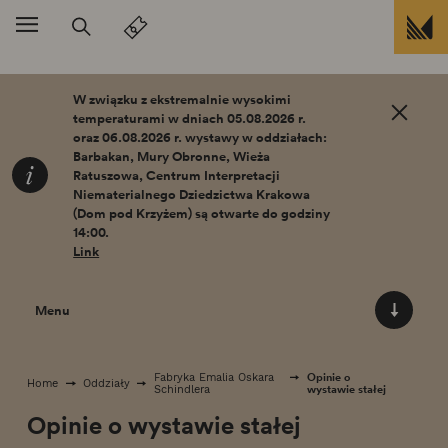
Przejdź do treści
W związku z ekstremalnie wysokimi
temperaturami w dniach 05.08.2026 r.
oraz 06.08.2026 r. wystawy w oddziałach:
Barbakan, Mury Obronne, Wieża
Ratuszowa, Centrum Interpretacji
Niematerialnego Dziedzictwa Krakowa
(Dom pod Krzyżem) są otwarte do godziny
14:00.
Link
Menu
Opinie o
Fabryka Emalia Oskara
Home
Oddziały
wystawie stałej
Schindlera
Opinie o wystawie stałej