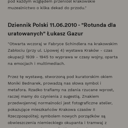
pod każdym względem przeniósł krakowskie
muzealnictwo o kilka dekad do przodu."
Dziennik Polski 11.06.2010 - "Rotunda dla
uratowanych" Łukasz Gazur
"Otwarta wczoraj w Fabryce Schindlera na krakowskim
Zabłociu (przy ul. Lipowej 4) wystawa Kraków - czas
okupacji 1939 - 1945 to wyprawa w czasy wojny, oparta
na emocjach i multimediach.
Przez tę wystawę, stworzoną pod kuratorskim okiem
Moniki Bednarek, prowadzą nas słowa symbol i
metafora. Rzadko trafiamy na zdania rzucane wprost,
raczej mamy do czynienia z sugestią. Znakiem
przedwojennej normalności jest fotograficzne atelier,
pokazujące mieszkańców Krakowa czasów II
Rzeczpospolitej; symbolem nowych porządków są
obwieszczenia niemieckiego okupanta i tramwaj z