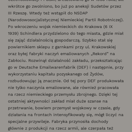
wkrótce go zwolniono, bo już po aneksji Sudetów przez
III Rzeszę. Wtedy też wstąpił do NSDAP
(Narodowosocjalistycznej Niemieckiej Partii Robotniczej).
Po wkroczeniu wojsk niemieckich do Krakowa (6 IX
1939) Schindlera przydzielono do tego miasta, gdzie miał
się zająć działalnością gospodarczą. Szybko stał się
powiernikiem sklepu z garnkami przy ul. Krakowskiej
oraz byłej fabryki naczyń emaliowanych „Rekord” na
Zabłociu. Rozwinął działalność zakładu, przekształcając
go w Deutsche Emailwarenfabrik (DEF) i następnie, przy
wykorzystaniu kapitału pozyskanego od Żydów,
rozbudowując ją znacznie. Od tej pory DEF produkowała
nie tylko naczynia emaliowane, ale również pracowała
na rzecz niemieckiego przemysłu zbrojnego. Dzięki tej
ostatniej aktywności zakład miał duże szanse na
przetrwanie, bowiem przemysł wojskowy w czasie, gdy
działania na frontach intensyfikowały się, mógł liczyć na
specjalne przywileje. Fabryka przynosiła dochody
głównie z produkcji na rzecz armii, ale czerpała też