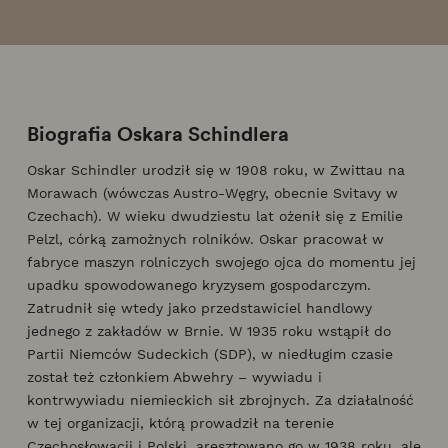
Biografia Oskara Schindlera
Oskar Schindler urodził się w 1908 roku, w Zwittau na
Morawach (wówczas Austro-Węgry, obecnie Svitavy w
Czechach). W wieku dwudziestu lat ożenił się z Emilie
Pelzl, córką zamożnych rolników. Oskar pracował w
fabryce maszyn rolniczych swojego ojca do momentu jej
upadku spowodowanego kryzysem gospodarczym.
Zatrudnił się wtedy jako przedstawiciel handlowy
jednego z zakładów w Brnie. W 1935 roku wstąpił do
Partii Niemców Sudeckich (SDP), w niedługim czasie
został też członkiem Abwehry – wywiadu i
kontrwywiadu niemieckich sił zbrojnych. Za działalność
w tej organizacji, którą prowadził na terenie
Czechosłowacji i Polski, aresztowano go w 1938 roku, ale