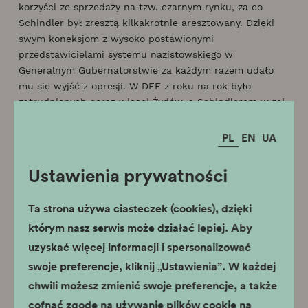
korzyści ze sprzedaży na tzw. czarnym rynku, za co
Schindler był zresztą kilkakrotnie aresztowany. Dzięki
swym koneksjom z wysoko postawionymi
przedstawicielami systemu nazistowskiego w
Generalnym Gubernatorstwie za każdym razem udało
mu się wyjść z opresji. W DEF z roku na rok było
zatrudnionych coraz więcej Żydów, a Schindlerem w tej
mierze początkowo kierowały tylko względy
ekonomiczne. W 1943 roku, na tyłach fabryki,
PL
EN
UA
wybudował obóz dla swoich żydowskich pracowników,
w którym skoszarowanych zostało kilkuset więźniów. W
Ustawienia prywatności
1944 roku, gdy do Krakowa zbliżał się front, Schindler
ewakuował produkcję i pracowników fabryki do
Ta strona używa ciasteczek (cookies), dzięki
Brünnlitz na Morawach, gdzie funkcjonowała ona do
którym nasz serwis może działać lepiej. Aby
momentu pojawienia się Armii Czerwonej (8 maja 1945).
Żydowscy pracownicy przekazali Schindlerowie i jego
uzyskać więcej informacji i spersonalizować
żonie list informujący o jego działalności w czasie wojny,
swoje preferencje, kliknij „Ustawienia”. W każdej
dzięki czemu mógł bezpiecznie wyruszyć w podróż –
chwili możesz zmienić swoje preferencje, a także
najpierw do Konstancji, a później do Monachium.
cofnąć zgodę na używanie plików cookie na
Po zakończeniu wojny Schindler utrzymywał kontakty z