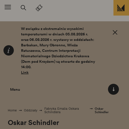
Przejdź do treści
W związku z ekstremalnie wysokimi
temperaturami w dniach 05.08.2026 r.
oraz 06.08.2026 r. wystawy w oddziałach:
Barbakan, Mury Obronne, Wieża
Ratuszowa, Centrum Interpretacji
Niematerialnego Dziedzictwa Krakowa
(Dom pod Krzyżem) są otwarte do godziny
14:00.
Link
Menu
Oskar
Fabryka Emalia Oskara
Home
Oddziały
Schindler
Schindlera
Oskar Schindler