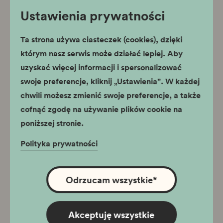
Ustawienia prywatności
Muzeum Podgórza
Ta strona używa ciasteczek (cookies), dzięki
którym nasz serwis może działać lepiej. Aby
uzyskać więcej informacji i spersonalizować
swoje preferencje, kliknij „Ustawienia”. W każdej
chwili możesz zmienić swoje preferencje, a także
I Was Lookin’ Back to
cofnąć zgodę na używanie plików cookie na
See if You Were
poniższej stronie.
Lookin’ Back at Me to
Polityka prywatności
See Me Lookin’ Back
Wystawa czasowa
at You
Odrzucam wszystkie
*
28.05.2022 - 26.06.2022
Muzeum Nowej Huty
Akceptuję wszystkie