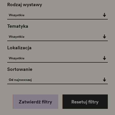
Rodzaj wystawy
Rodzaj wystawy
Wszystkie
Tematyka
Tematyka
Wszystkie
Lokalizacja
Lokalizacja
Wszystkie
Sortowanie
Sortowanie
Od najnowszej
Zatwierdź filtry
Resetuj filtry