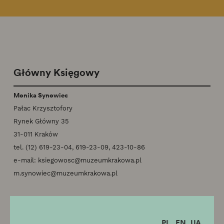
Główny Księgowy
Monika Synowiec
Pałac Krzysztofory
Rynek Główny 35
31-011 Kraków
tel. (12) 619-23-04, 619-23-09, 423-10-86
e-mail:
ksiegowosc@muzeumkrakowa.pl
m.synowiec@muzeumkrakowa.pl
PL
EN
UA