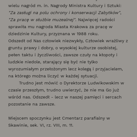
wielu nagród m. in. Nagrody Ministra Kultury i Sztuki:
"Za zasługi na polu ochrony i konserwacji Zabytków"
,
"Za pracę w służbie muzealnej"
. Najwięcej radości
sprawiła mu nagroda Miasta Krakowa za pracę w
dziedzinie Kultury, przyznana w 1988 roku.
Odszedł od Nas człowiek niezwykły, Człowiek wrażliwy z
gruntu prawy i dobry, o wysokiej kulturze osobistej,
pełen taktu i życzliwości, zawsze czuły na kłopoty i
ludzkie niedole, starający się być nie tylko
wyrozumiałym przełożonym lecz kolegą i przyjacielem,
na którego można liczyć w każdej sytuacji.
Trudno jest mówić o Dyrektorze Ludwikowskim w
czasie przeszłym, trudno uwierzyć, że nie ma Go już
wśród nas. Odszedł - lecz w naszej pamięci i sercach
pozostanie na zawsze.
Miejscem spoczynku jest Cmentarz parafialny w
Skawinie, sek. VI, rz. VIII, m. 11.