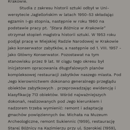
Krakowie.
Studia z zakresu historii sztuki odbył w Uni­
wersytecie Jagiellońskim w latach 1950-53 składając
egzamin I-go stopnia, następnie w roku 1960 na
podstawie pracy pt.
"Stara Bóżnica w Krakowie"
otrzymał stopień magistra historii sztuki. W 1953 roku
podjął pracę w Miejskiej Radzie Narodowej w Krakowie
jako konserwator zabytków, a następnie od 1. VIII. 1957 -
jako Główny Konserwator. Pozostawał na tym
stanowisku przez 9 lat. W ciągu tego okresu był
inicjatorem opracowania długofalowych planów
kompleksowej restauracji zabytków naszego miasta. Pod
Jego kierownictwem dokonano generalnego przeglądu
obiektów zabytkowych . przeprowadzając ewidencję i
klasyfikację 713 obiektów. Wśród najważniejszych
dokonań, realizowanych pod Jego kierunkiem i
nadzorem trzeba wymienić: remont i adaptację
gmachów powięziennych św. Michała na Muzeum
Archeologiczne, remont Sukiennic (1959), restaurację
Starej Bóżnicy na Kazimierzu przy ul. Szerokiej (1959),