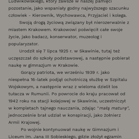
Ludwikowskiego, który zawsze w naszej pamięci
pozostanie, jako wspaniały godny najwyższego szacunku
człowiek - Kierownik, Wychowawca, Przyjaciel i kolega.
Swoją drogą życiową związany był nierozerwalnie z
miastem Krakowem. Krakowowi poświęcił całe swoje
życie, jako badacz, konserwator, muzeolog i
popularyzator.
Urodził się 7 lipca 1925 r. w Skawinie, tutaj też
uczęszczał do szkoły podstawowej, a następnie pobierał
naukę w gimnazjum w Krakowie.
Gorący patriota, we wrześniu 1939 r. jako
niespełna 16-latek podjął ochotniczą służbę w Szpitalu
Wojskowym, a następnie wraz z wieloma dzielił los
tułacza w Rumunii. Po powrocie do kraju pracował od
1942 roku na stacji kolejowej w Skawinie, uczestniczył
w kompletach tajnego nauczania, zdając "
małą maturę"
,
jednocześnie brał udział w konspiracji, jako żołnierz
Armii Krajowej.
Po wojnie kontynuował naukę w Gimnazjum i
Liceum im. Jana III Sobieskiego, gdzie złożył egzamin