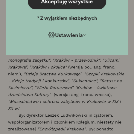
Akceptuję wszystkie
monografii i przewodników poświęconych miastu i jego
zabytkom. Bibliografia Jego dorobku liczy po­nad 150
*
Z wyjątkiem niezbędnych
pozycji, wśród których wiele to ob­szerne studia i
przewodniki tłumaczone na kil­ka języków obcych. Jego
zainteresowania ba­dawcze koncentrowały się z jednej
Ustawienia
strony wo­kół problematyki konserwatorskiej, z drugiej
zaś na szeroko pojmowanej sztuce i kulturze Krakowa.
Oto niektóre z nich:
"Stara Bóżnica na Kazimierzu. -
monografia zabytku", "Kraków - przewodnik", "Ulicami
Krakowa", "Kraków i okolice"
(wersja pol. ang. franc.
niem.),
"Dzieje Bractwa Kurkowego", "Szopki Krakowskie
- dzieje tradycji i konkursów", "Sukiennice", "Ratusz na
Kazimierzu", "Wieża Ratuszowa” "Kraków - światowe
dziedzictwo Kultury"
(wersja: ang. franc. włoska),
"Muzealnictwo i ochrona zabytków w Krakowie w XIX i
XX w.".
Był dyrektor Leszek Ludwikowski inicjatorem,
współorganizatorem i członkiem Kolegium, niestety nie
zrealizowanej
"Encyklopedii Krakowa"
. Był ponadto