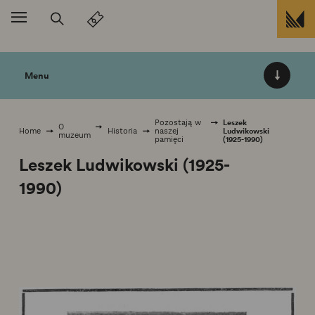
Przejdź do treści
Menu
Leszek
Pozostają w
O
Ludwikowski
Home
Historia
naszej
muzeum
(1925-1990)
pamięci
Leszek Ludwikowski (1925-
1990)