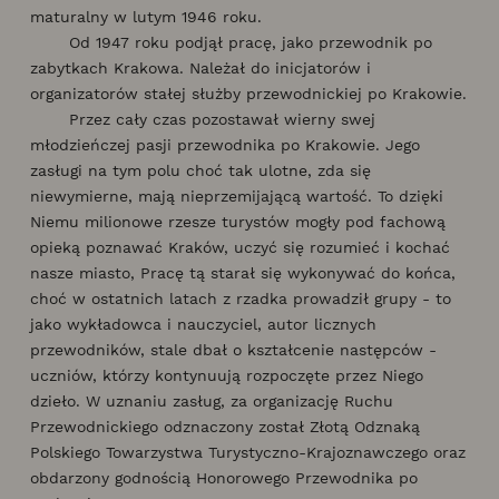
maturalny w lutym 1946 roku.
Od 1947 roku podjął pracę, jako przewodnik po
zabytkach Krakowa. Należał do inicjatorów i
organizatorów stałej służby przewodnickiej po Krakowie.
Przez cały czas pozostawał wierny swej
młodzieńczej pasji przewodnika po Krakowie. Jego
zasługi na tym polu choć tak ulotne, zda się
niewymierne, mają nieprzemijającą wartość. To dzięki
Niemu milionowe rzesze turystów mogły pod fachową
opieką poznawać Kraków, uczyć się rozumieć i kochać
nasze miasto, Pracę tą starał się wykonywać do końca,
choć w ostatnich latach z rzadka prowadził grupy - to
jako wykładowca i nauczyciel, autor licznych
przewodników, stale dbał o kształcenie następców -
uczniów, którzy kontynuują rozpoczęte przez Niego
dzieło. W uznaniu zasług, za organizację Ruchu
Przewodnickiego odznaczony został Złotą Odznaką
Polskiego Towarzystwa Turystyczno-Krajoznawczego oraz
obdarzony godnością Honorowego Przewodnika po