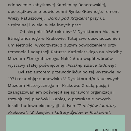
odnowienie zabytkowej Kamienicy Bonerowskiej,
uporządkowanie powierzchni Rynku Głównego, remont
Wieży Ratuszowej,
"Domu pod Krzyżem"
przy ul.
Szpitalnej i wiele, wiele innych prac.
Od sierpnia 1966 roku był V-Dyrektorem Muzeum
Etnograficznego w Krakowie. Tutaj swe doświadczenie i
umiejętności wykorzystał z dużym powodzeniem przy
remoncie i adaptacji Ratusza Kazimierskiego na siedzibę
Muzeum Etnograficznego. Należał do współtwórców
wystawy stałej poświęconej
„Polskiej sztuce ludowej”.
Był też autorem przewodników po tej wystawie. W
1971 roku objął stanowisko V-Dyrektora d/s Naukowych
Muzeum Historycznego m. Krakowa. Z całą pasją i
zaangażowaniem poświęcił się sprawom organizacji i
rozwoju tej placówki. Zabiegi o pozyskanie nowych
lokali, budowa ekspozycji stałych
"Z dziejów i kultury
Krakowa"
,
"Z dziejów i kultury Żydów w Krakowie"
,
Militariów" i "Zegarów
", opieka nad wieloma wystawami
czasowymi, które powstały z jego inspiracji i pod jego
PL
EN
UA