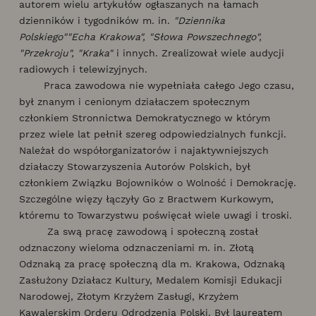
autorem wielu artykułów ogłaszanych na łamach
dzienników i tygodników m. in.
"Dziennika
Polskiego"
"Echa Krakowa", "Słowa Powszechnego",
"Przekroju", "Kraka"
i innych. Zrealizował wiele audycji
radiowych i telewizyjnych.
Praca zawodowa nie wypełniała całego Jego czasu,
był znanym i cenionym działaczem społecznym
członkiem Stronnictwa Demokratycznego w którym
przez wiele lat pełnił szereg odpowiedzialnych funkcji.
Należał do współorganizatorów i najaktywniejszych
działaczy Stowarzyszenia Autorów Polskich, był
członkiem Związku Bojowników o Wolność i Demokrację.
Szczególne więzy łączyły Go z Bractwem Kurkowym,
któremu to Towarzystwu poświęcał wiele uwagi i troski.
Za swą pracę zawodową i społeczną został
odznaczony wieloma odznaczeniami m. in. Złotą
Odznaką za pracę społeczną dla m. Krakowa, Odznaką
Zasłużony Działacz Kultury, Medalem Komisji Edukacji
Narodowej, Złotym Krzyżem Zasługi, Krzyżem
Kawalerskim Orderu Odrodzenia Polski. Był laureatem