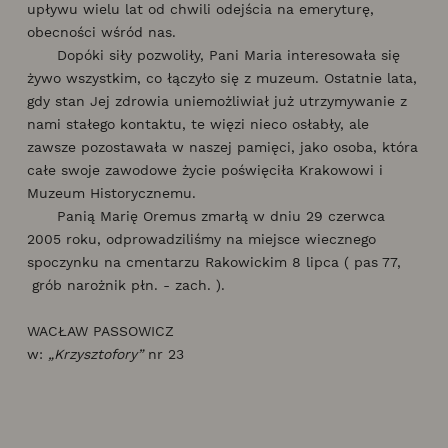
upływu wielu lat od chwili odejścia na emeryturę,
obecności wśród nas.
Dopóki siły pozwoliły, Pani Maria interesowała się
żywo wszystkim, co łączyło się z muzeum. Ostatnie lata,
gdy stan Jej zdrowia uniemożliwiał już utrzymywanie z
nami stałego kontaktu, te więzi nieco osłabły, ale
zawsze pozostawała w naszej pamięci, jako osoba, która
całe swoje zawodowe życie poświęciła Krakowowi i
Muzeum Historycznemu.
Panią Marię Oremus zmarłą w dniu 29 czerwca
2005 roku, odprowadziliśmy na miejsce wiecznego
spoczynku na cmentarzu Rakowickim 8 lipca ( pas 77,
grób narożnik płn. - zach. ).
WACŁAW PASSOWICZ
w:
„Krzysztofory”
nr 23