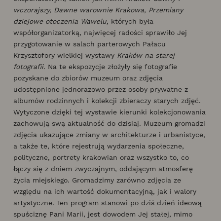
wczorajszy, Dawne warownie Krakowa, Przemiany
dziejowe otoczenia Wawelu,
których była
współorganizatorką, najwięcej radości sprawiło Jej
przygotowanie w salach parterowych Pałacu
Krzysztofory wielkiej wystawy
Kraków na starej
fotografii.
Na te ekspozycje złożyły się fotografie
pozyskane do zbiorów muzeum oraz zdjęcia
udostępnione jednorazowo przez osoby prywatne z
albumów rodzinnych i kolekcji zbieraczy starych zdjęć.
Wytyczone dzięki tej wystawie kierunki kolekcjonowania
zachowują swą aktualność do dzisiaj. Muzeum gromadzi
zdjęcia ukazujące zmiany w architekturze i urbanistyce,
a także te, które rejestrują wydarzenia społeczne,
polityczne, portrety krakowian oraz wszystko to, co
łączy się z dniem zwyczajnym, oddającym atmosferę
życia miejskiego. Gromadzimy zarówno zdjęcia ze
względu na ich wartość dokumentacyjną, jak i walory
artystyczne. Ten program stanowi po dziś dzień ideową
spuściznę Pani Marii, jest dowodem Jej stałej, mimo