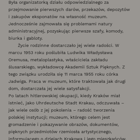
Była organizatorką działu odpowiedzialnego za
przejmowanie pierwszych darów, przekazów, depozytów
i zakupów eksponatów na własność muzeum.
Jednocześnie zajmowała się problemami natury
administracyjnej, pozyskując pierwsze szafy, komody,
biurka i gabloty.
Życie rodzinne dostarczało jej wiele radości. W
marcu 1953 roku poślubiła Ludwika Władysława
Oremusa, metaloplastyka, właściciela zakładu
ślusarskiego, wykładowcę Akademii Sztuk Pięknych. Z
tego związku urodziła się 11 marca 1955 roku córka
Jadwiga. Praca w muzeum, które traktowała jak drugi
dom, dostarczała jej wiele satysfakcji.
Po latach hitlerowskiej okupacji, kiedy Kraków miał
istnieć, jako Uhrdeutsche Stadt Krakau, odczuwała –
jak wiele osób z jej pokolenia – radość tworzenia
polskiej instytucji; muzeum, którego celem jest
gromadzenie i pokazywanie obrazów, dokumentów,
pięknych przedmiotów rzemiosła artystycznego,
informującego o dziejach Krakowa i jego mieszkańców.