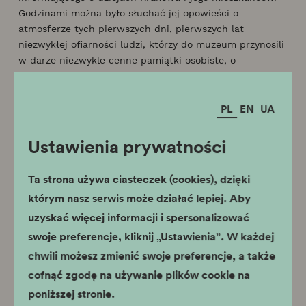
Godzinami można było słuchać jej opowieści o
atmosferze tych pierwszych dni, pierwszych lat
niezwykłej ofiarności ludzi, którzy do muzeum przynosili
w darze niezwykle cenne pamiątki osobiste, o
nieocenionej wartości zarówno emocjonalnej, jak i
materialnej, aby tu złożone, jako eksponaty muzealne
PL
EN
UA
służyły obecnym i przyszłym pokoleniom, będąc
świadectwem naszych dziejów i kultury.
Była Pani Maria autorem i współautorem wielu
Ustawienia prywatności
wystaw, które długo pozostawały w pamięci krakowian.
Z jej osobistym udziałem powstała wielka ekspozycja
Ta strona używa ciasteczek (cookies), dzięki
100-lecia Wiosny Ludów,
którą – jak wspominali
którym nasz serwis może działać lepiej. Aby
najstarsi pracownicy – oglądał sam Pablo Piccaso,
uzyskać więcej informacji i spersonalizować
przebywający w Polsce z okazji Światowego Kongresu
Obrońców Pokoju we Wrocławiu. Maria Oremus należała
swoje preferencje, kliknij „Ustawienia”. W każdej
do najbardziej zaangażowanych w tworzenie pierwszej
chwili możesz zmienić swoje preferencje, a także
ekspozycji stałej, poświęconej dziejom i kulturze
cofnąć zgodę na używanie plików cookie na
Krakowa w kamienicy Kruzowskiej przy ul św. Jana 12,
poniższej stronie.
otwartej w 1955 roku.