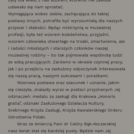
udawało się nam sprostać.
Wymagająca wobec siebie, zachęcająca do takiej
postawy innych, potrafiła być wyrozumiałą dla naszych
przywar i słabości. Będąc mistrzynią w muzealnej
profesji, była też wzorem koleżeństwa, przyjaźni,
wzorem człowieka otwartego na troski, zmartwienia, ale
i radości młodszych i starszych członków naszej
muzealnej rodziny – bo tak pojmowała wspólnotę ludzi
ze sobą pracujących. Zarówno w okresie czynnej pracy,
jak i po przejściu na zasłużony odpoczynek interesowała
się naszą pracą, naszymi sukcesami i porażkami.
Wzorowa postawa oraz szacunek i uznanie, jakim
się cieszyła, znalazły wyraz w postaci przyznanych Jej
odznaczeń: medalu za zasługi dla Krakowa „Honoris
gratia”, odznaki Zasłużonego Działacza Kultury,
Srebrnego Krzyża Zasługi, Krzyża Kawalerskiego Orderu
Odrodzenia Polski.
Wraz ze śmiercią Pani dr Celiny Bąk-Koczarskiej
nasz świat stał się bardziej pusty. Będzie nam Jej