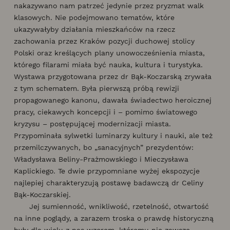
nakazywano nam patrzeć jedynie przez pryzmat walk
klasowych. Nie podejmowano tematów, które
ukazywałyby działania mieszkańców na rzecz
zachowania przez Kraków pozycji duchowej stolicy
Polski oraz kreślących plany unowocześnienia miasta,
którego filarami miała być nauka, kultura i turystyka.
Wystawa przygotowana przez dr Bąk-Koczarską zrywała
z tym schematem. Była pierwszą próbą rewizji
propagowanego kanonu, dawała świadectwo heroicznej
pracy, ciekawych koncepcji i – pomimo światowego
kryzysu – postępującej modernizacji miasta.
Przypominała sylwetki luminarzy kultury i nauki, ale też
przemilczywanych, bo „sanacyjnych” prezydentów:
Władysława Beliny-Prażmowskiego i Mieczysława
Kaplickiego. Te dwie przypomniane wyżej ekspozycje
najlepiej charakteryzują postawę badawczą dr Celiny
Bąk-Koczarskiej.
Jej sumienność, wnikliwość, rzetelność, otwartość
na inne poglądy, a zarazem troska o prawdę historyczną
były dla wielu z nas wzorem, któremu nie zawsze