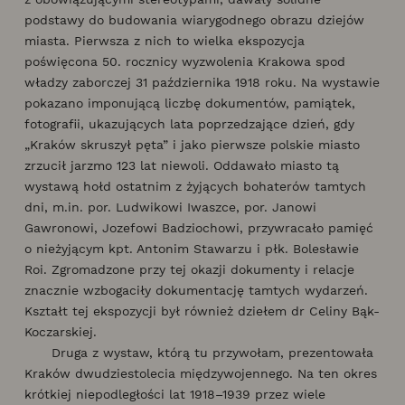
podstawy do budowania wiarygodnego obrazu dziejów
miasta. Pierwsza z nich to wielka ekspozycja
poświęcona 50. rocznicy wyzwolenia Krakowa spod
władzy zaborczej 31 października 1918 roku. Na wystawie
pokazano imponującą liczbę dokumentów, pamiątek,
fotografii, ukazujących lata poprzedzające dzień, gdy
„Kraków skruszył pęta” i jako pierwsze polskie miasto
zrzucił jarzmo 123 lat niewoli. Oddawało miasto tą
wystawą hołd ostatnim z żyjących bohaterów tamtych
dni, m.in. por. Ludwikowi Iwaszce, por. Janowi
Gawronowi, Jozefowi Badziochowi, przywracało pamięć
o nieżyjącym kpt. Antonim Stawarzu i płk. Bolesławie
Roi. Zgromadzone przy tej okazji dokumenty i relacje
znacznie wzbogaciły dokumentację tamtych wydarzeń.
Kształt tej ekspozycji był również dziełem dr Celiny Bąk-
Koczarskiej.
Druga z wystaw, którą tu przywołam, prezentowała
Kraków dwudziestolecia międzywojennego. Na ten okres
krótkiej niepodległości lat 1918–1939 przez wiele