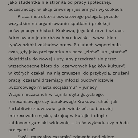
jako studentka nie stroniła od pracy społecznej,
uczestnicząc w akcji żniwnej i jesiennych wykopkach.
Praca instruktora oświatowego polegała przede
wszystkim na organizowaniu spotkań i prelekcji
poświęconych historii Krakowa, jego kulturze i sztuce.
Adresowano je do różnych środowisk – wszystkich
typów szkół i zakładów pracy. Po latach wspominała
czas, gdy jako prelegentka na pace „ziłów” lub „starów”
dojeżdżała do Nowej Huty, aby przedrzeć się przez
wszechobecne błoto do „czerwonych kącików kultury”,
w których czekali na nią zmuszeni do przybycia, znużeni
pracą, czasami drzemiący młodzi budowniczowie
„wzorcowego miasta socjalizmu” – junacy.
Wtajemniczała ich w tajniki stylu gotyckiego,
renesansowego czy barokowego Krakowa, choć, jak
żartobliwie zauważała, „nie wiedzieć, co bardziej
interesowało męską, strojną w kufajki i długie
zabłocone gumiaki widownię – treść wykładu czy młoda
prelegentka”.
Swój „muzealny egzamin” zdawała pod okiem