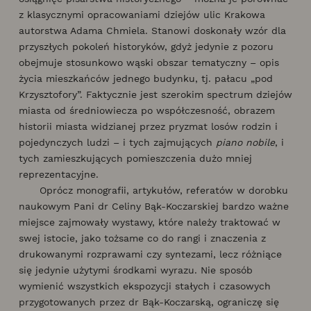
z klasycznymi opracowaniami dziejów ulic Krakowa
autorstwa Adama Chmiela. Stanowi doskonały wzór dla
przyszłych pokoleń historyków, gdyż jedynie z pozoru
obejmuje stosunkowo wąski obszar tematyczny – opis
życia mieszkańców jednego budynku, tj. pałacu „pod
Krzysztofory”. Faktycznie jest szerokim spectrum dziejów
miasta od średniowiecza po współczesność, obrazem
historii miasta widzianej przez pryzmat losów rodzin i
pojedynczych ludzi – i tych zajmujących
piano nobile
, i
tych zamieszkujących pomieszczenia dużo mniej
reprezentacyjne.
Oprócz monografii, artykułów, referatów w dorobku
naukowym Pani dr Celiny Bąk-Koczarskiej bardzo ważne
miejsce zajmowały wystawy, które należy traktować w
swej istocie, jako tożsame co do rangi i znaczenia z
drukowanymi rozprawami czy syntezami, lecz różniące
się jedynie użytymi środkami wyrazu. Nie sposób
wymienić wszystkich ekspozycji stałych i czasowych
przygotowanych przez dr Bąk-Koczarską, ograniczę się