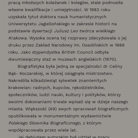
pracą młodszych koleżanek i kolegów, stale podnosiła
własne kwalifikacje i umiejętności. W 1982 roku
uzyskała tytuł doktora nauk humanistycznych
Uniwersytetu Jagiellońskiego w zakresie historii na
podstawie dysertacji
Juliusz Leo twórca wielkiego
Krakowa
. Wysoka ocena tej rozprawy zdecydowała o jej
druku przez Zakład Narodowy im. Ossolińskich w 1986
roku. Jako stypendystka British Council odbyła
dwumiesięczny staż w muzeach angielskich (1970).
Biografistyka była jedną ze specjalności dr Celiny
Bąk- Koczarskiej, w której osiągnęła mistrzostwo.
Nakreśliła kilkadziesiąt sylwetek znamienitych
krakowian: radnych, kupców, rękodzielników,
społeczników, ludzi nauki, kultury i polityków, którzy
swoimi dokonaniami trwale wpisali się w dzieje naszego
miasta. Większość (49) swych opracowań biograficznych
opublikowała w monumentalnym wydawnictwie
Polskiego Słownika Biograficznego
, z którym
współpracowała przez wiele lat.
Jej debiutem autorskim był udział w pracy