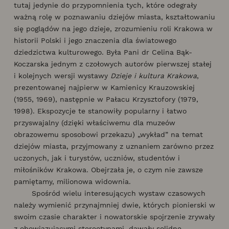
tutaj jedynie do przypomnienia tych, które odegrały
ważną rolę w poznawaniu dziejów miasta, kształtowaniu
się poglądów na jego dzieje, zrozumieniu roli Krakowa w
historii Polski i jego znaczenia dla światowego
dziedzictwa kulturowego. Była Pani dr Celina Bąk-
Koczarska jednym z czołowych autorów pierwszej stałej
i kolejnych wersji wystawy
Dzieje i kultura Krakowa
,
prezentowanej najpierw w Kamienicy Krauzowskiej
(1955, 1969), następnie w Pałacu Krzysztofory (1979,
1998). Ekspozycje te stanowiły popularny i łatwo
przyswajalny (dzięki właściwemu dla muzeów
obrazowemu sposobowi przekazu) „wykład” na temat
dziejów miasta, przyjmowany z uznaniem zarówno przez
uczonych, jak i turystów, uczniów, studentów i
miłośników Krakowa. Obejrzała je, o czym nie zawsze
pamiętamy, milionowa widownia.
Spośród wielu interesujących wystaw czasowych
należy wymienić przynajmniej dwie, których pionierski w
swoim czasie charakter i nowatorskie spojrzenie zrywały
z obowiązującymi stereotypami, dawały solidne