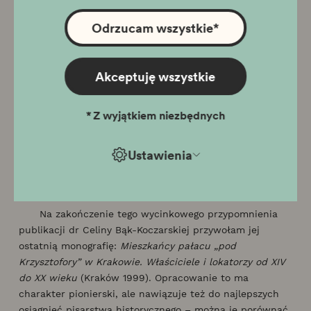
inwentarz rzeczy po nim
. „Krzysztofory. Zeszyty
Naukowe Muzeum Historycznego Miasta Krakowa” 1991
Odrzucam wszystkie
*
(druk 1993), z. 18, s. 71–90; Teodor Kułakowski (1844–
1917). W:
Ludzie, którzy umiłowali Kraków. Założyciele
Towarzystwa Miłośników Historii i Zabytków Krakowa.
Akceptuję wszystkie
Red. W. Bieńkowski. Kraków 1997; Piotr Umiński (1830–
1906). W: Ludzie, którzy…, s. 209–212; Władze miejskie
*
Z wyjątkiem niezbędnych
Krakowa w latach wojny. W:
Kraków w czasie I wojny
światowej. Materiały z sesji naukowej z okazji Dni
Krakowa.
Wyd. TMHiZK. Kraków 1990, s. 69–97;
Kraków
Ustawienia
w dwudziestoleciu międzywojennym. Katalog wystawy.
Wyd. Muzeum Historyczne Miasta Krakowa. Kraków
1983.
Na zakończenie tego wycinkowego przypomnienia
publikacji dr Celiny Bąk-Koczarskiej przywołam jej
ostatnią monografię:
Mieszkańcy pałacu „pod
Krzysztofory” w Krakowie. Właściciele i lokatorzy od XIV
do XX wieku
(Kraków 1999). Opracowanie to ma
charakter pionierski, ale nawiązuje też do najlepszych
osiągnięć pisarstwa historycznego – można je porównać