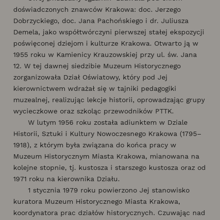
doświadczonych znawców Krakowa: doc. Jerzego
Dobrzyckiego, doc. Jana Pachońskiego i dr. Juliusza
Demela, jako współtwórczyni pierwszej stałej ekspozycji
poświęconej dziejom i kulturze Krakowa. Otwarto ją w
1955 roku w Kamienicy Krauzowskiej przy ul. św. Jana
12. W tej dawnej siedzibie Muzeum Historycznego
zorganizowała Dział Oświatowy, który pod Jej
kierownictwem wdrażał się w tajniki pedagogiki
muzealnej, realizując lekcje historii, oprowadzając grupy
wycieczkowe oraz szkoląc przewodników PTTK.
W lutym 1956 roku została adiunktem w Dziale
Historii, Sztuki i Kultury Nowoczesnego Krakowa (1795–
1918), z którym była związana do końca pracy w
Muzeum Historycznym Miasta Krakowa, mianowana na
kolejne stopnie, tj. kustosza i starszego kustosza oraz od
1971 roku na kierownika Działu.
1 stycznia 1979 roku powierzono Jej stanowisko
kuratora Muzeum Historycznego Miasta Krakowa,
koordynatora prac działów historycznych. Czuwając nad