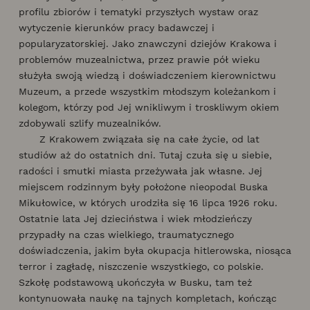
profilu zbiorów i tematyki przyszłych wystaw oraz
wytyczenie kierunków pracy badawczej i
popularyzatorskiej. Jako znawczyni dziejów Krakowa i
problemów muzealnictwa, przez prawie pół wieku
służyła swoją wiedzą i doświadczeniem kierownictwu
Muzeum, a przede wszystkim młodszym koleżankom i
kolegom, którzy pod Jej wnikliwym i troskliwym okiem
zdobywali szlify muzealników.
Z Krakowem związała się na całe życie, od lat
studiów aż do ostatnich dni. Tutaj czuła się u siebie,
radości i smutki miasta przeżywała jak własne. Jej
miejscem rodzinnym były położone nieopodal Buska
Mikułowice, w których urodziła się 16 lipca 1926 roku.
Ostatnie lata Jej dzieciństwa i wiek młodzieńczy
przypadły na czas wielkiego, traumatycznego
doświadczenia, jakim była okupacja hitlerowska, niosąca
terror i zagładę, niszczenie wszystkiego, co polskie.
Szkołę podstawową ukończyła w Busku, tam też
kontynuowała naukę na tajnych kompletach, kończąc