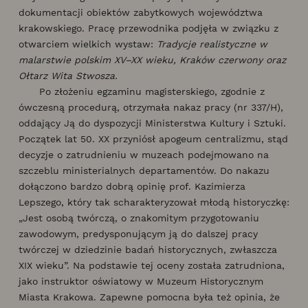
dokumentacji obiektów zabytkowych województwa
krakowskiego. Pracę przewodnika podjęła w związku z
otwarciem wielkich wystaw:
Tradycje realistyczne w
malarstwie polskim XV–XX wieku, Kraków czerwony oraz
Ołtarz Wita Stwosza.
Po złożeniu egzaminu magisterskiego, zgodnie z
ówczesną procedurą, otrzymała nakaz pracy (nr 337/H),
oddający Ją do dyspozycji Ministerstwa Kultury i Sztuki.
Początek lat 50. XX przyniósł apogeum centralizmu, stąd
decyzje o zatrudnieniu w muzeach podejmowano na
szczeblu ministerialnych departamentów. Do nakazu
dołączono bardzo dobrą opinię prof. Kazimierza
Lepszego, który tak scharakteryzował młodą historyczkę:
„Jest osobą twórczą, o znakomitym przygotowaniu
zawodowym, predysponującym ją do dalszej pracy
twórczej w dziedzinie badań historycznych, zwłaszcza
XIX wieku”. Na podstawie tej oceny została zatrudniona,
jako instruktor oświatowy w Muzeum Historycznym
Miasta Krakowa. Zapewne pomocna była też opinia, że