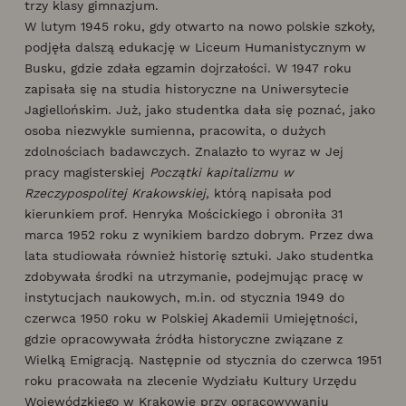
trzy klasy gimnazjum.
W lutym 1945 roku, gdy otwarto na nowo polskie szkoły,
podjęła dalszą edukację w Liceum Humanistycznym w
Busku, gdzie zdała egzamin dojrzałości. W 1947 roku
zapisała się na studia historyczne na Uniwersytecie
Jagiellońskim. Już, jako studentka dała się poznać, jako
osoba niezwykle sumienna, pracowita, o dużych
zdolnościach badawczych. Znalazło to wyraz w Jej
pracy magisterskiej
Początki kapitalizmu w
Rzeczypospolitej Krakowskiej,
którą napisała pod
kierunkiem prof. Henryka Mościckiego i obroniła 31
marca 1952 roku z wynikiem bardzo dobrym. Przez dwa
lata studiowała również historię sztuki. Jako studentka
zdobywała środki na utrzymanie, podejmując pracę w
instytucjach naukowych, m.in. od stycznia 1949 do
czerwca 1950 roku w Polskiej Akademii Umiejętności,
gdzie opracowywała źródła historyczne związane z
Wielką Emigracją. Następnie od stycznia do czerwca 1951
roku pracowała na zlecenie Wydziału Kultury Urzędu
Wojewódzkiego w Krakowie przy opracowywaniu