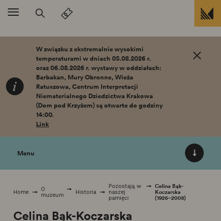
Przejdź do treści
W związku z ekstremalnie wysokimi
temperaturami w dniach 05.08.2026 r.
oraz 06.08.2026 r. wystawy w oddziałach:
Barbakan, Mury Obronne, Wieża
Ratuszowa, Centrum Interpretacji
Niematerialnego Dziedzictwa Krakowa
(Dom pod Krzyżem) są otwarte do godziny
14:00.
Link
Menu
Celina Bąk-
Pozostają w
O
Koczarska
Home
Historia
naszej
muzeum
(1926–2008)
pamięci
Celina Bąk-Koczarska