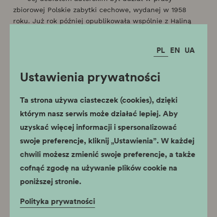
zbiorowej Polskie zabytki cechowe, wydanej w 1958
roku. Już rok później opublikowała wspólnie z Haliną
Sitkową i Jerzym Waszkiewiczem aktualną po dziś
rozprawę Dawny szpital scholarów w Krakowie. Studium
PL
EN
UA
architektoniczne. Jest to monografia „Domu pod
Krzyżem” przy ul. Szpitalnej 21, w którym obecnie mieści
Ustawienia prywatności
się oddział teatralny Muzeum Historycznego, poświęcony
dziejom krakowskiego teatru.
Ta strona używa ciasteczek (cookies), dzięki
Nie sposób w krótkim wspomnieniu odnotować
wszystkich publikacji dr Celiny Bąk-Koczarskiej, tutaj
którym nasz serwis może działać lepiej. Aby
jedynie dla ukazania obszaru Jej zainteresowań
uzyskać więcej informacji i spersonalizować
badawczych wymienię niektóre z nich. Są to:
Kartka z
swoje preferencje, kliknij „Ustawienia”. W każdej
dziejów Krakowa na przełomie XVIII i XIX w. Maciej
chwili możesz zmienić swoje preferencje, a także
Knotz.
„Studia Historyczne” 1967, R. X, z. 3/4, s. 117–125;
Droga Juliusza Lea do krakowskiej prezydentury (1902)
.
cofnąć zgodę na używanie plików cookie na
„Studia Historyczne” 1978, R. XXI, z.1, s. 45–62;
Rok
poniższej stronie.
przełomu w życiu politycznym Krakowa 1907/1908
.
„Studia Historyczne 1980, t. 23, z. 2, s. 209–330;
Polityka prywatności
Budowniczy krakowski Dominik Puck (1723–1789) i