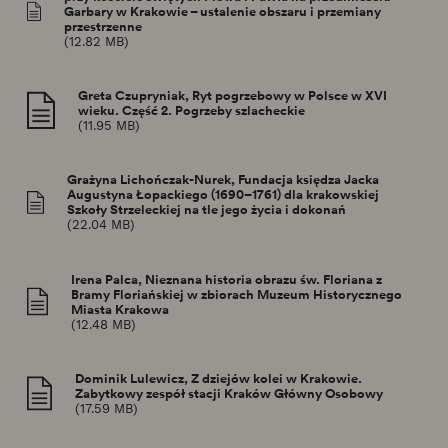
Garbary w Krakowie – ustalenie obszaru i przemiany
przestrzenne
(12.82 MB)
Greta Czupryniak, Ryt pogrzebowy w Polsce w XVI
wieku. Część 2. Pogrzeby szlacheckie
(11.95 MB)
Grażyna Lichończak-Nurek, Fundacja księdza Jacka
Augustyna Łopackiego (1690–1761) dla krakowskiej
Szkoły Strzeleckiej na tle jego życia i dokonań
(22.04 MB)
Irena Palca, Nieznana historia obrazu św. Floriana z
Bramy Floriańskiej w zbiorach Muzeum Historycznego
Miasta Krakowa
(12.48 MB)
Dominik Lulewicz, Z dziejów kolei w Krakowie.
Zabytkowy zespół stacji Kraków Główny Osobowy
(17.59 MB)