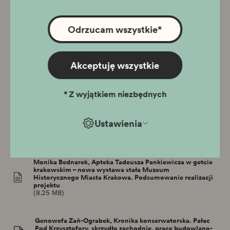
Justyna Kutrzeba, Wieliczka – wspólny dom? Żydzi we
wspomnieniach mieszkańców Wieliczki
(4.14 MB)
Odrzucam wszystkie
*
Maciej Pawlikowski, Edyta Słowioczek, Badania
mineralogiczno-petrograficzne kafli z krakowskich
Akceptuję wszystkie
pieców
(14.31 MB)
*
Z wyjątkiem niezbędnych
Klaudia Kaczmarczyk, Muzeum otwarte na edukację.
Uwagi na temat działalności edukacyjnej oraz jej roli w
Muzeum Historycznym Miasta Krakowa w latach 2004–
Ustawienia
2013
(13.45 MB)
Monika Bednarek, Apteka Tadeusza Pankiewicza w getcie
krakowskim – nowa wystawa stała Muzeum
Historycznego Miasta Krakowa. Podsumowanie realizacji
projektu
(8.25 MB)
Genowefa Zań-Ograbek, Kronika konserwatorska. Pałac
Pod Krzysztofory, skrzydło zachodnie, prace budowlano-