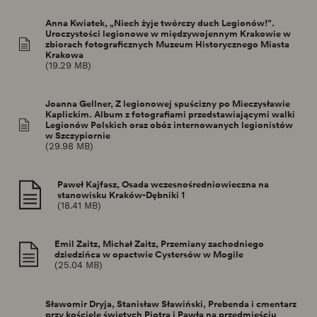
Anna Kwiatek, „Niech żyje twórczy duch Legionów!”.
Uroczystości legionowe w międzywojennym Krakowie w
zbiorach fotograficznych Muzeum Historycznego Miasta
Krakowa
(19.29 MB)
Joanna Gellner, Z legionowej spuścizny po Mieczysławie
Kaplickim. Album z fotografiami przedstawiającymi walki
Legionów Polskich oraz obóz internowanych legionistów
w Szczypiornie
(29.98 MB)
Paweł Kajfasz, Osada wczesnośredniowieczna na
stanowisku Kraków-Dębniki 1
(18.41 MB)
Emil Zaitz, Michał Zaitz, Przemiany zachodniego
dziedzińca w opactwie Cystersów w Mogile
(25.04 MB)
Sławomir Dryja, Stanisław Sławiński, Prebenda i cmentarz
przy kościele świętych Piotra i Pawła na przedmieściu