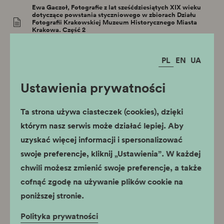
Ewa Gaczoł, Fotografie z lat sześćdziesiątych XIX wieku
dotyczące powstania styczniowego w zbiorach Działu
Fotografii Krakowskiej Muzeum Historycznego Miasta
Krakowa. Część 2
(22.12 MB)
PL
EN
UA
Elżbieta Lang, Z dziejów krakowskich pomników.
Pomnik Bojana Piusa Welońskiego
(11.30 MB)
Ustawienia prywatności
Robert Gaweł, Podgórska strażnica pożarna
Ta strona używa ciasteczek (cookies), dzięki
(7.09 MB)
którym nasz serwis może działać lepiej. Aby
uzyskać więcej informacji i spersonalizować
Magdalena Kwiecińska, Emaus – tradycja
swoje preferencje, kliknij „Ustawienia”. W każdej
krakowskiego pielgrzymowania
(11.13 MB)
chwili możesz zmienić swoje preferencje, a także
cofnąć zgodę na używanie plików cookie na
Maria Zientara, Sztuka artystek polskich w latach 1939–
poniższej stronie.
2010. Część 1. Artystki w latach II wojny światowej
(4.65 MB)
Polityka prywatności