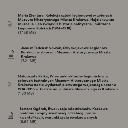
Maria Zientara, Kolekcja sztuki legionowej w zbiorach
Muzeum Historycznego Miasta Krakowa. Najciekawsze
muzealia i ich związki z historią polityczną i militarną
Legionów Polskich (1914–1918)
(17.98 MB)
Janusz Tadeusz Nowak, Orły wojskowe Legionów
Polskich w zbiorach Muzeum Historycznego Miasta
Krakowa
(7.21 MB)
Małgorzata Palka, Wizerunki aktorów legionistów w
zbiorach teatralnych Muzeum Historycznego Miasta
Krakowa na tle wydarzeń pierwszego wojennego sezonu
1914–1915 w Teatrze im. Juliusza Słowackiego w Krakowie
(1.00 MB)
Bartosz Ogórek, Ewakuacja mieszkańców Krakowa
podczas I wojny światowej. Przebieg, próba
kwantyfikacji, warunki życia ewakuowanych
(6.96 MB)