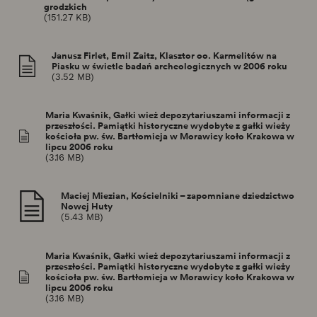
grodzkich
(151.27 KB)
Janusz Firlet, Emil Zaitz, Klasztor oo. Karmelitów na
Piasku w świetle badań archeologicznych w 2006 roku
(3.52 MB)
Maria Kwaśnik, Gałki wież depozytariuszami informacji z
przeszłości. Pamiątki historyczne wydobyte z gałki wieży
kościoła pw. św. Bartłomieja w Morawicy koło Krakowa w
lipcu 2006 roku
(3.16 MB)
Maciej Miezian, Kościelniki – zapomniane dziedzictwo
Nowej Huty
(5.43 MB)
Maria Kwaśnik, Gałki wież depozytariuszami informacji z
przeszłości. Pamiątki historyczne wydobyte z gałki wieży
kościoła pw. św. Bartłomieja w Morawicy koło Krakowa w
lipcu 2006 roku
(3.16 MB)