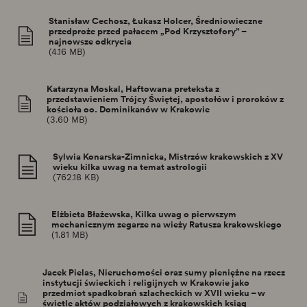
Stanisław Cechosz, Łukasz Holcer, Średniowieczne
przedproże przed pałacem „Pod Krzysztofory” –
najnowsze odkrycia
(4.16 MB)
Katarzyna Moskal, Haftowana preteksta z
przedstawieniem Trójcy Świętej, apostołów i proroków z
kościoła oo. Dominikanów w Krakowie
(3.60 MB)
Sylwia Konarska-Zimnicka, Mistrzów krakowskich z XV
wieku kilka uwag na temat astrologii
(762.18 KB)
Elżbieta Błażewska, Kilka uwag o pierwszym
mechanicznym zegarze na wieży Ratusza krakowskiego
(1.81 MB)
Jacek Pielas, Nieruchomości oraz sumy pieniężne na rzecz
instytucji świeckich i religijnych w Krakowie jako
przedmiot spadkobrań szlacheckich w XVII wieku – w
świetle aktów podziałowych z krakowskich ksiąg