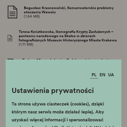
Bogusław Krasnowolski, Konserwatorskie problemy
otoczenia Wawelu
(1.64 MB)
Teresa Kwiatkowska, Ikonografia Krypty Zasłużonych –
panteonu narodowego na Skałce w zbiorach
fotograficznych Muzeum Historycznego Miasta Krakowa
(1.71 MB)
Barbara Miszczyk, Lucjan Rydel – mniej znane karty z
życiorysu. Działalność oświatowa
(1.15 MB)
PL
EN
UA
Agata Wójcik, Stanisław Wyspiański w paryskiej
Académie Colarossi
Ustawienia prywatności
(1.08 MB)
Ta strona używa ciasteczek (cookies), dzięki
Maria Zientara, Artystki polskie i ich sztuka w latach
którym nasz serwis może działać lepiej. Aby
1900–1939. Część I. Nurt narodowej sztuki dekoracyjnej
(1.87 MB)
uzyskać więcej informacji i spersonalizować