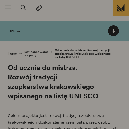
Przejdź do treści
Menu
Od ucznia do mistrza. Rozwój tradycji
Dofinansowane
szopkarstwa krakowskiego wpisanego
Home
projekty
na listę UNESCO
Od ucznia do mistrza.
Rozwój tradycji
szopkarstwa krakowskiego
wpisanego na listę UNESCO
Celem projektu jest rozwój tradycji szopkarstwa
krakowskiego i doskonalenie rzemiosła przez osoby,
które odkryły w sobie pasję tworzenia szopek i uczą się