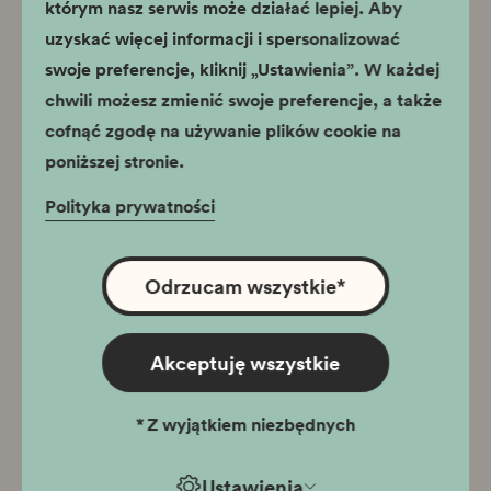
którym nasz serwis może działać lepiej. Aby
uzyskać więcej informacji i spersonalizować
swoje preferencje, kliknij „Ustawienia”. W każdej
chwili możesz zmienić swoje preferencje, a także
cofnąć zgodę na używanie plików cookie na
80. konkurs Szopek Krakowskich. Katalog
poniższej stronie.
wystawy pokonkursowej
Polityka prywatności
80 Konkurs Szopek Krakowskich. Katalog wystawy
pokonkursowej.
(24.90 MB)
Odrzucam wszystkie
*
Akceptuję wszystkie
*
Z wyjątkiem niezbędnych
Ustawienia