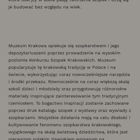
je budować bez względu na wiek.
Muzeum Krakowa opiekuje się szopkarstwem i jego
depozytariuszami poprzez prowadzenie na wysokim
poziomie Konkursu Szopek Krakowskich. Muzeum
popularyzuje tę krakowską tradycję w Polsce i na
świecie, wykorzystując coraz nowocześniejsze narzędzia
i środki przekazu. Równocześnie na coraz większą skalę
szkoli dzieci i młodzieży oraz przygotowuję różnorodne
materiały inspirujące zainteresowanie tym tradycyjnym
rzemiosłem. To bogactwo inspiracji zostanie zachowane
poprzez druk katalogu szopek z wystawy oraz wywiady z
szopkarzami. Wszystkie działania mają na celu dbałość i
kultywowanie fenomenu szopkarstwa krakowskiego,
wyjątkowego na skalę światową dziedzictwa, które jest
pierwszym polskim zjawiskiem wpisanym na