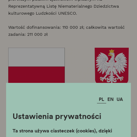
Reprezentatywną Listę Niematerialnego Dziedzictwa
kulturowego Ludzkości UNESCO.
Wartość dofinansowania: 110 000 zł; całkowita wartość
zadania: 211 000 zł
PL
EN
UA
Dofinansowano ze środków Ministra
Kultury i Dziedzictwa Narodowego
Ustawienia prywatności
pochodzących z Funduszu Promocji
Kultury
Ta strona używa ciasteczek (cookies), dzięki